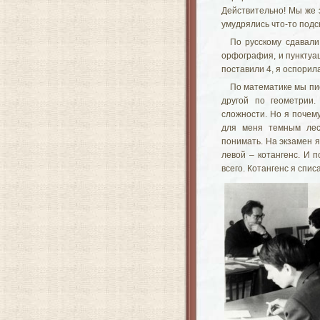
Действительно! Мы же 
умудрялись что-то подс
По русскому сдавали
орфография, и пунктуац
поставили 4, я оспорил
По математике мы пис
другой по геометрии
сложности. Но я почему
для меня темным лес
понимать. На экзамен я
левой – котангенс. И 
всего. Котангенс я спис