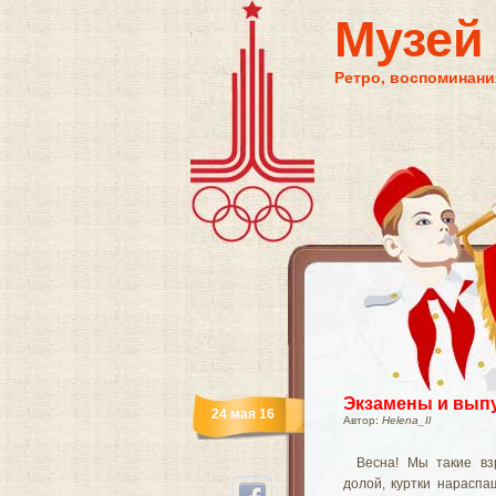
Музей
Ретро, воспоминания
Экзамены и выпу
24 мая 16
Автор:
Helena_Il
Весна! Мы такие вз
долой, куртки нараспа