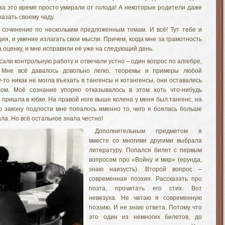
за это время просто умирали от голода! А некоторые родители даже
казать своему чаду.
 сочинение по нескольким предложенным темам. И всё! Тут тебе и
ия, и умение излагать свои мысли. Причем, когда мне за грамотность
а оценку, и мне исправили её уже на следующий день.
али контрольную работу и отвечали устно – один вопрос по алгебре,
. Мне всё давалось довольно легко, теоремы и примеры любой
-то никак не могла въехать в тангенсы и котангенсы, они оставались
ом. Моё сознание упорно отказывалось в этом хоть что-нибудь
 пришла в юбке. На правой ноге выше колена у меня был тангенс, на
по закону подлости мне попалось именно то, чего я боялась больше
ала. Но всё остальное знала честно!
Дополнительным предметом я
вместе со многими другими выбрала
литературу. Попался билет с первым
вопросом про «Войну и мир» (ерунда,
знаю наизусть). Второй вопрос –
современная поэзия. Рассказать про
поэта, прочитать его стих. Вот
невезуха. Не читаю я современную
поэзию. И не знаю ответа. Потому что
это один из немногих билетов, до