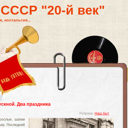
 СССР "20-й век"
, ностальгия...
скной. Два праздника
Рубрика:
Наш быт
рослые, шапки
шку. Последний