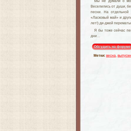
Мы не думали о мод
Веселились от души, бе
песни. На отдельной 
«Ласковый май» и друг
лет!) ди-джей перематы
Я бы тоже сейчас пе
дни…
Обсудить на форуме
Метки:
весна
,
выпуск