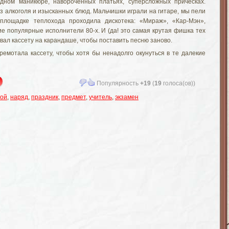
ном маникюре, навороченных платьях, суперсложных прическах.
з алкоголя и изысканных блюд. Мальчишки играли на гитаре, мы пели
площадке теплохода проходила дискотека: «Мираж», «Кар-Мэн»,
ие популярные исполнители 80-х. И (да! это самая крутая фишка тех
вал кассету на карандаше, чтобы поставить песню заново.
ремотала кассету, чтобы хотя бы ненадолго окунуться в те далекие
Популярность
+19
(
19
голоса(ов))
ной
,
наряд
,
праздник
,
предмет
,
учитель
,
экзамен