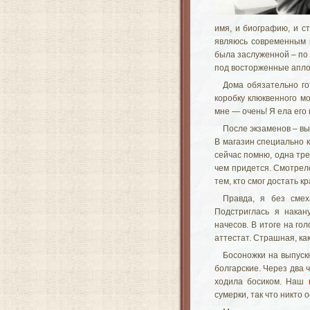
имя, и биографию, и с
являюсь современным 
была заслуженной – по 
под восторженные апло
Дома обязательно го
коробку клюквенного м
мне — очень! Я ела его
После экзаменов – вы
В магазин специально к
сейчас помню, одна тре
чем придется. Смотрел
тем, кто смог достать к
Правда, я без смех
Подстриглась я накан
начесов. В итоге на г
аттестат. Страшная, как
Босоножки на выпуск
болгарские. Через два ч
ходила босиком. Наш
сумерки, так что никто