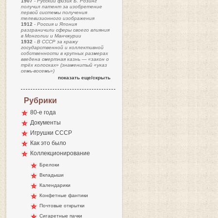
1907
-
Русский физик Б. Розинг
получил патент за изобретение
первой системы получения
телевизионного изображения
1912
-
Россия и Япония
разграничили сферы своего влияния
в Монголии и Манчжурии
1932
-
В СССР за кражу
государственной и коллективной
собственности в крупных размерах
введена смертная казнь — «закон о
трёх колосках» (знаменитый «указ
семь-восемь»)
показать еще/скрыть
Рубрики
80-е года
Документы
Игрушки СССР
Как это было
Коллекционирование
Брелоки
Вкладыши
Календарики
Конфетные фантики
Почтовые открытки
Сигаретные пачки