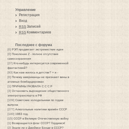
Управление
Регистрация
Вход
Записей
RSS
Комментариев
RSS
Последнее с форума
[0]
РЭП продвигает экстремисткие идеи
[0]
Поколение Z - полное отсутствие
самосохранения
[27]
Кто-нибудь интересуется современной
фантастикой?
[93]
Как нам жилось в детстве? + и -
[0]
Почему американцы не признают вины в
атомных бомбардировках
[1]
ПРИЧИНЫ РАЗВАЛА С С С Р
[3]
Остановить вырождение общественного
электротранспорта в РФ
[109]
Советские холодильники по годам
выпуска
[277]
Алкогольные напитики времён СССР
[140]
1983 год.
[15]
СССР в Великую Отечественную войну
[1]
Возвращается флаг СССР? Гордимся!
[2]
Знали ли о Джеймсе Бонде в СССР?