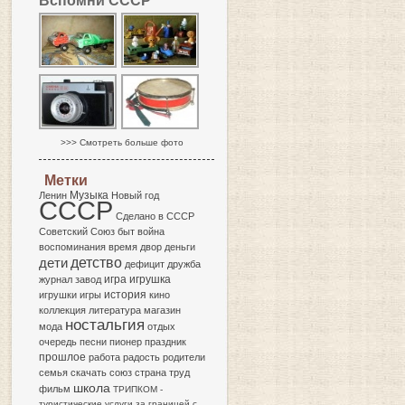
Вспомни СССР
>>> Смотреть больше фото
Метки
Музыка
Ленин
Новый год
СССР
Сделано в СССР
Советский Союз
быт
война
воспоминания
время
двор
деньги
детство
дети
дефицит
дружба
игра
журнал
завод
игрушка
история
игрушки
игры
кино
коллекция
литература
магазин
ностальгия
мода
отдых
очередь
песни
пионер
праздник
прошлое
работа
радость
родители
семья
скачать
союз
страна
труд
школа
фильм
ТРИПКОМ
-
туристические услуги за границей с