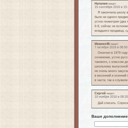
Наталия
пишет:
15 сентября 2016 в 15
Я закончила школу в
было ни одного предме
устно геометрия (два 
6-8, сейчас не вспон
младшего продавца, с
Иванко46
пишет:
7 октября 2016 в 08:50
Окончил в 1979 году 
сочинение, устно русс
такового, с классом д
школьному выпускной в
не очень много закуск
в весенний и осенний 
в части, так и служил
Сергей
пишет:
10 ноября 2016 в 08:20
Дай списать. Спроси
Ваше дополнение