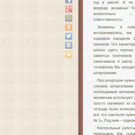
год в школе! И не 
впереди экзамены! То
волнительно –
ответственность.
Экзамены в сове
воспринимались, как
надевали парадную ф
прически. Что характер
шансы сдать хорошо
завзятых троечников.
заканчивала я школу 
телефонов. Мы заходила
шпаргалками.
Про шпаргалки нужно 
случаев, шпаргалками
необходимый материал
экзаменам используют 
просто скачивают из с
тетради были исписан
всё, что нам было нужн
№ 1». Под ним – содерж
Контрольные работы
перерывом. Как толь