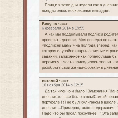
Блин,и я тоже дни недели как в дневни
всегда,только воскресенье выпадает.
Викуша
пишет:
6 февраля 2014 в 19:55
А как мы подделывали подписи родите
проверять дневник! Моя соседка по парт
«подписей мамы» на полгода вперёд, как 
которая случайно открыла чистые стран
задании, записанное как попало лишь бы
перемену... часто приходилось звонить 
разобрать свои же «шифровки» в дневник
виталий
пишет:
16 ноября 2014 в 12:15
Да,так именно и было ! Замечания,"бан
дневниках --все было в нем!Самый нена
портфеле ! Я не был хулиганом в школе 
дневник ...Примерно,такого содержания 
Надо,что бы писал покрупнее . " Эта зап