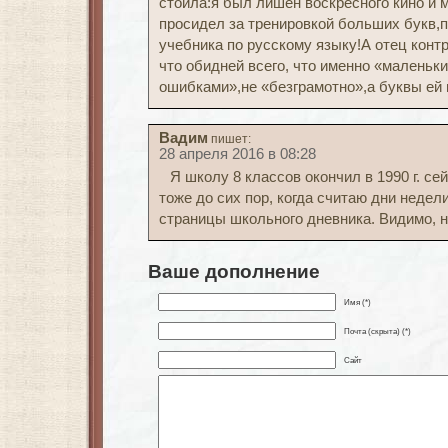
стоила:я был лишен воскресного кино и 
просидел за тренировкой больших букв,п
учебника по русскому языку!А отец конт
что обидней всего, что именно «маленьки
ошибками»,не «безграмотно»,а буквы ей 
Вадим
пишет:
28 апреля 2016 в 08:28
Я школу 8 классов окончил в 1990 г. сей
тоже до сих пор, когда считаю дни неде
страницы школьного дневника. Видимо, н
Ваше дополнение
Имя (*)
Почта (скрыта) (*)
Сайт