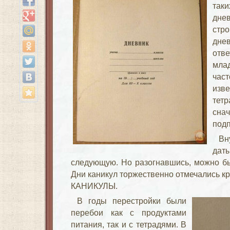
таки
дне
стр
дне
отв
мла
час
изв
тет
сн
подп
Вн
дат
следующую. Но разогнавшись, можно бы
Дни каникул торжественно отмечались 
КАНИКУЛЫ.
В годы перестройки были
перебои как с продуктами
питания, так и с тетрадями. В