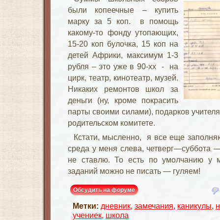
были копеечные – купить
марку за 5 коп. в помощь
какому-то фонду утопающих,
15-20 коп булочка, 15 коп на
детей Африки, максимум 1-3
рубля – это уже в 90-хх - на
цирк, театр, кинотеатр, музей.
Никаких ремонтов школ за
деньги (ну, кроме покрасить
парты своими силами), подарков учителя
родительском комитете.
Кстати, мысленно, я все еще заполн
среда у меня слева, четверг—суббота —
не ставлю. То есть по умолчанию у 
заданий можно не писать — гуляем!
Обсудить на форуме
Метки:
дневник
,
замечания
,
каникулы
,
н
учениек
,
школа