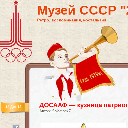
Музей СССР "2
Ретро, воспоминания, ностальгия...
ДОСААФ — кузница патрио
12 Дек 12
Автор:
Solomon17