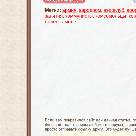
Обсудить на форуме
Метки:
армия
,
аэродром
,
аэроклуб
,
воо
занятия
,
коммунисты
,
комсомольцы
,
кон
полет
,
самолет
Если вам понравился сайт или данная статья, п
блог, сайт, на страницы любимого форума, в соц
просто отправьте ссылку другу. Это будет лучш