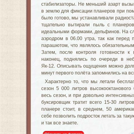
стабилизаторы. Не меньший азарт вызы
в землю для фиксации планеров при пом
было готово, мы устанавливали радиост
тщательно вытирали пыль с планеро
идеальными формами, дельфинов. На с
аэродром в 06.00 утра, так как перед
парашютом, что являлось обязательным
Затем, после контроля готовности к 
наконец, поднялись по очереди в неб
Як-12. Описывать ощущения можно долго,
минут первого полёта запомнились на вс
Характерно то, что мы летали беспла
сезон 5 000 литров высокооктанового 
весь сезон, и при довольно интенсивны
буксировщик тратит всего 15-30 литро
планере стоит, в среднем, 50 америка
себе позволить подросток летать за таку
и так все знаете.