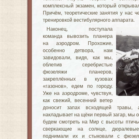
комплексный экзамен, который открывал
Причём, теоретические занятия у нас ч
тренировкой вестибулярного аппарата.
Наконец, поступала
команда вывозить планера
на аэродром. Прохожие,
особенно детвора, нам
завидовали, видя, как мы,
облепив серебристые
фюзеляжи планеров,
закреплённых в кузовах
«газонов», едем по городу.
Уже на аэродроме, чувствуя,
как свежий, весенний ветер
доносит запах всходящей травы, 
накладывает на щёки первый загар, мы о
будем смотреть на Мир с высоты птичье
сверкающие на солнце, дюралевые
поднимали их и стыковали с фюзел