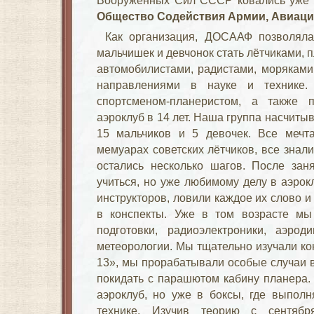
Вооружённых Сил СССР ковались уже
Общество Содействия Армии, Авиаци
Как организация, ДОСААФ позволяла
мальчишек и девчонок стать лётчиками,
автомобилистами, радистами, моряками
направлениями в науке и технике.
спортсменом-планеристом, а также
аэроклуб в 14 лет. Наша группа насчитыв
15 мальчиков и 5 девочек. Все мечт
мемуарах советских лётчиков, все знал
остались несколько шагов. После за
учиться, но уже любимому делу в аэро
инструкторов, ловили каждое их слово и
в конспекты. Уже в том возрасте мы
подготовки, радиоэлектроники, аэрод
метеорологии. Мы тщательно изучали ко
13», мы прорабатывали особые случаи в
покидать с парашютом кабину планера.
аэроклуб, но уже в боксы, где выпол
технике. Изучив теорию с сентяб