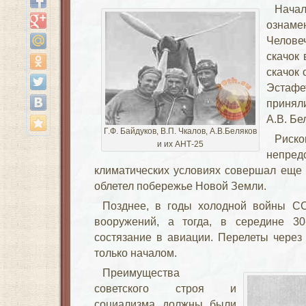
Нач
ознаме
Челове
скачок 
скачок 
Эстафе
приняли
А.В. Бе
Г.Ф. Байдуков, В.П. Чкалов, А.В.Беляков
Рис
и их АНТ-25
непре
климатических условиях совершал еще 
облетел побережье Новой Земли.
Позднее, в годы холодной войны С
вооружений, а тогда, в середине 30
состязание в авиации. Перелеты через
только началом.
Преимущества
советского строя и
социализма должны были