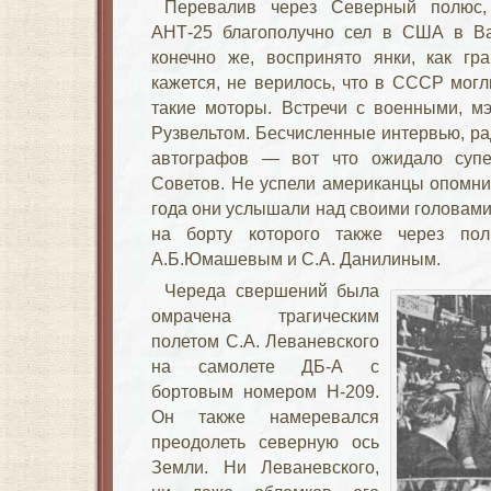
Перевалив через Северный полюс,
АНТ-25 благополучно сел в США в Ва
конечно же, воспринято янки, как гр
кажется, не верилось, что в СССР могл
такие моторы. Встречи с военными, м
Рузвельтом. Бесчисленные интервью, ра
автографов — вот что ожидало супе
Советов. Не успели американцы опомнит
года они услышали над своими головами 
на борту которого также через по
А.Б.Юмашевым и С.А. Данилиным.
Череда свершений была
омрачена трагическим
полетом С.А. Леваневского
на самолете ДБ-А с
бортовым номером Н-209.
Он также намеревался
преодолеть северную ось
Земли. Ни Леваневского,