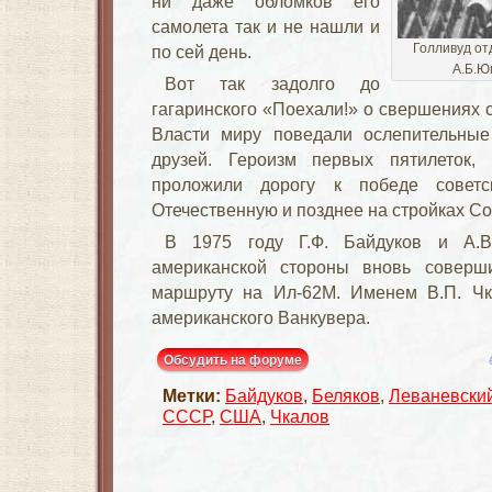
ни даже обломков его
самолета так и не нашли и
Голливуд от
по сей день.
А.Б.Ю
Вот так задолго до
гагаринского «Поехали!» о свершениях 
Власти миру поведали ослепительные
друзей. Героизм первых пятилеток,
проложили дорогу к победе совет
Отечественную и позднее на стройках Со
В 1975 году Г.Ф. Байдуков и А.В
американской стороны вновь соверш
маршруту на Ил-62М. Именем В.П. Чк
американского Ванкувера.
Обсудить на форуме
Метки:
Байдуков
,
Беляков
,
Леваневски
СССР
,
США
,
Чкалов