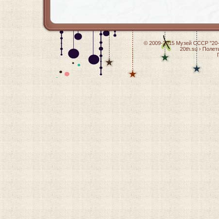
© 2009-2015
Музей СССР "20-
20th.su
›
Полет