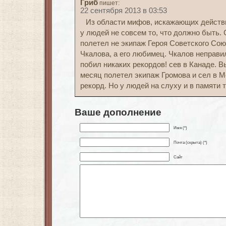
Гриб
пишет:
22 сентября 2013 в 03:53
Из области мифов, искажающих действи
у людей не совсем то, что должно быть.
полетел не экипаж Героя Советского Со
Чкалова, а его любимец. Чкалов неправил
побил никаких рекордов! сев в Канаде. 
месяц полетел экипаж Громова и сел в М
рекорд. Но у людей на слуху и в памяти 
Ваше дополнение
Имя (*)
Почта (скрыта) (*)
Сайт