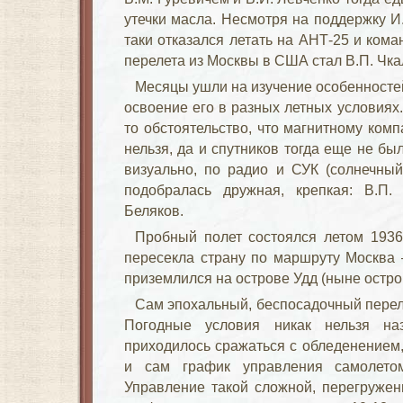
утечки масла. Несмотря на поддержку И
таки отказался летать на АНТ-25 и ком
перелета из Москвы в США стал В.П. Чка
Месяцы ушли на изучение особенностей
освоение его в разных летных условиях
то обстоятельство, что магнитному ком
нельзя, да и спутников тогда еще не б
визуально, по радио и СУК (солнечный
подобралась дружная, крепкая: В.П. 
Беляков.
Пробный полет состоялся летом 1936
пересекла страну по маршруту Москва 
приземлился на острове Удд (ныне остро
Сам эпохальный, беспосадочный переле
Погодные условия никак нельзя на
приходилось сражаться с обледенением
и сам график управления самолето
Управление такой сложной, перегруже