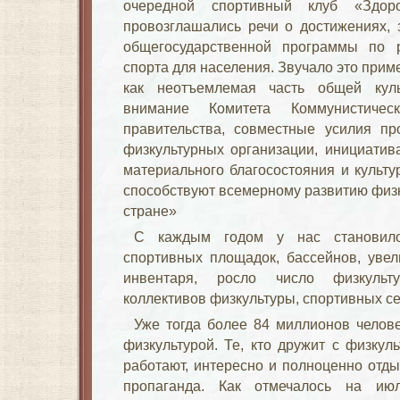
очередной спортивный клуб «Здор
провозглашались речи о достижениях, 
общегосударственной программы по 
спорта для населения. Звучало это приме
как неотъемлемая часть общей куль
внимание Комитета Коммунистичес
правительства, совместные усилия пр
физкультурных организации, инициатива
материального благосостояния и культу
способствуют всемерному развитию физ
стране»
С каждым годом у нас становило
спортивных площадок, бассейнов, увел
инвентаря, росло число физкультур
коллективов физкультуры, спортивных се
Уже тогда более 84 миллионов челов
физкультурой. Те, кто дружит с физкул
работают, интересно и полноценно отды
пропаганда. Как отмечалось на и