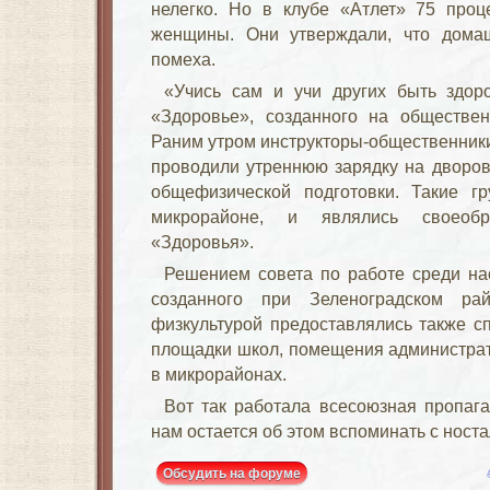
нелегко. Но в клубе «Атлет» 75 про
женщины. Они утверждали, что дома
помеха.
«Учись сам и учи других быть здор
«Здоровье», созданного на обществен
Раним утром инструкторы-общественники
проводили утреннюю зарядку на дворов
общефизической подготовки. Такие г
микрорайоне, и являлись своеоб
«Здоровья».
Решением совета по работе среди на
созданного при Зеленоградском ра
физкультурой предоставлялись также с
площадки школ, помещения администрат
в микрорайонах.
Вот так работала всесоюзная пропага
нам остается об этом вспоминать с носта
Обсудить на форуме