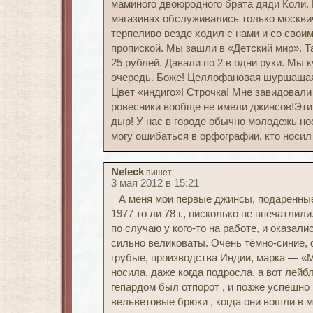
маминого двоюродного брата дяди Коли. 
магазинах обслуживались только москви
терпеливо везде ходил с нами и со свои
пропиской. Мы зашли в «Детский мир». 
25 рублей. Давали по 2 в одни руки. Мы
очередь. Боже! Целлофановая шуршащая
Цвет «индиго»! Строчка! Мне завидовали
ровесники вообще не имели джинсов!Эти
дыр! У нас в городе обычно молодежь нос
могу ошибаться в орфографии, кто носил
Neleck
пишет:
3 мая 2012 в 15:21
А меня мои первые джинсы, подаренные
1977 то ли 78 г., нисколько не впечатли
по случаю у кого-то на работе, и оказали
сильно великоваты. Очень тёмно-синие, 
грубые, производства Индии, марка — «Mil
носила, даже когда подросла, а вот лейб
гепардом был отпорот , и позже успешн
вельветовые брюки , когда они вошли в м