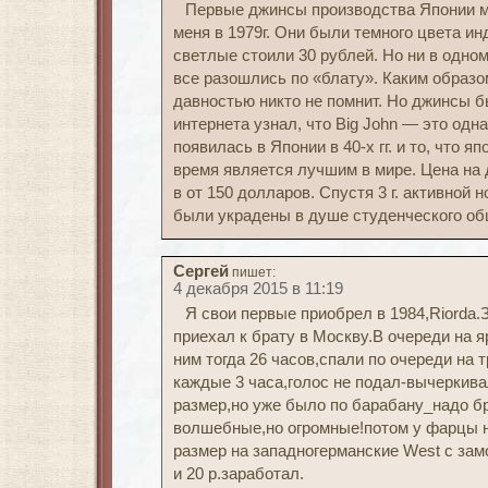
Первые джинсы производства Японии ма
меня в 1979г. Они были темного цвета инд
светлые стоили 30 рублей. Но ни в одном
все разошлись по «блату». Каким образо
давностью никто не помнит. Но джинсы б
интернета узнал, что Big John — это од
появилась в Японии в 40-х гг. и то, что 
время является лучшим в мире. Цена на
в от 150 долларов. Спустя 3 г. активной н
были украдены в душе студенческого об
Сергей
пишет:
4 декабря 2015 в 11:19
Я свои первые приобрел в 1984,Riorda.З
приехал к брату в Москву.В очереди на 
ним тогда 26 часов,спали по очереди на 
каждые 3 часа,голос не подал-вычеркива
размер,но уже было по барабану_надо б
волшебные,но огромные!потом у фарцы н
размер на западногерманские West c зам
и 20 р.заработал.