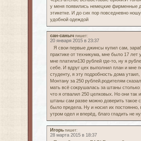
у меня появились немецкие фирменные 
этикетке. И до сих пор повседневно ношу
удобной одеждой
сан-саныч
пишет:
20 января 2015 в 23:37
Я свои первые джинсы купил сам, зара
практике от техникума, мне было 17 лет у
мне платили130 рублей где-то, ну я рубл
себе. И вдруг цех выполнил план и мне п
студенту, я эту подробность дома утаил,
Монтану за 250 рублей.родителям сказал 
мать всё сокрушалась за штаны столько 
что я отвалил 250 целковых. Но они так 
штаны сам разве можно доверить такое 
было предела. Ну и носил их постоянно,
утром одел и вперёд, благо гладить не н
Игорь
пишет:
28 марта 2015 в 18:37