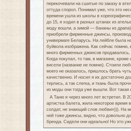
перекочевали на сшитые по заказу в ател
оттуда спорол. Понимал уже, что это нес
времени ушла из школы в хореографическ
до 15, я ходил в разных штанах из атель
моду вошли, а зимой — бананы из драпа)
приобрели фирменные джинсы, производс
универмаге Беларусь. На лейбле была на
буйвола изображена. Как сейчас помню, 
много фирменных джинсов продавалось, 
Когда покупал, то там, в магазине, кроме
висели (название не помню). Стоили люб
моего не оказалось, пришлось брать чут
качественно. И носил я их достаточно до
терлись, а так слегка, и ткань была про
из моды они тогда уже вышли. Вот такая
А Таню я через много лет встретил. В 
артистка балета, жила некоторое время 
солдат, не знающий слов любви»))). На 
ней тоже джинсы, видно, что довольно до
бренда. Сидели они идеально! Но это уже 