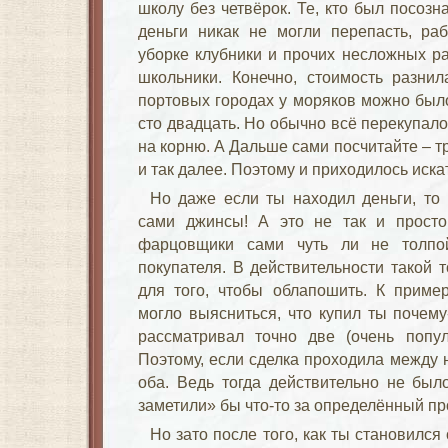
школу без четвёрок. Те, кто был посозн
деньги никак не могли перепасть, ра
уборке клубники и прочих несложных ра
школьники. Конечно, стоимость разнил
портовых городах у моряков можно было
сто двадцать. Но обычно всё перекупа
на корню. А Дальше сами посчитайте – т
и так далее. Поэтому и приходилось иска
Но даже если ты находил деньги, то
сами джинсы! А это не так и просто
фарцовщики сами чуть ли не толпой
покупателя. В действительности такой 
для того, чтобы облапошить. К пример
могло выясниться, что купил ты почему
рассматривал точно две (очень попу
Поэтому, если сделка проходила между
оба. Ведь тогда действительно не был
заметили» бы что-то за определённый пр
Но зато после того, как ты становился