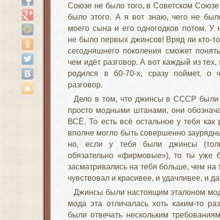
Союзе не было того, в Советском Союзе
было этого. А я вот знаю, чего не был
моего сына и его одногодков потом. У 
не было первых джинсов! Вряд ли кто-то
сегодняшнего поколения сможет понять
чем идёт разговор. А вот каждый из тех, 
родился в 60-70-х, сразу поймет, о 
разговор.
Дело в том, что джинсы в СССР были
просто модными штанами, они обознач
ВСЁ. То есть всё остальное у тебя как 
вполне могло быть совершенно заурядн
но, если у тебя были джинсы (тол
обязательно «
фирмовые
»), то ты уже 
засматривались на тебя больше, чем на т
чувствовал и красивее, и удачливее, и д
Джинсы были настоящим эталоном моды
мода эта отличалась хоть каким-то р
были отвечать нескольким требованиям