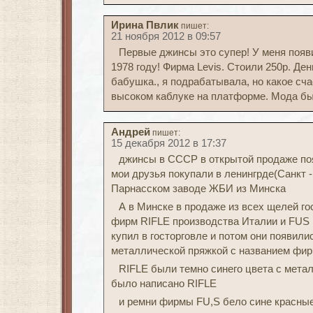
Ирина Пвлик
пишет:
21 ноября 2012 в 09:57
Первые джинсы это супер! У меня появ
1978 году! Фирма Levis. Стоили 250р. Де
бабушка., я подрабатывала, но какое сч
высоком каблуке на платформе. Мода бы
Андрей
пишет:
15 декабря 2012 в 17:37
джинсы в СССР в открытой продаже появ
мои друзья покупали в ленингрде(Санкт -
Парнасском заводе ЖБИ из Минска
А в Минске в продаже из всех щелей го
фирм RIFLE производства Италии и FUS 
купил в госторговле и потом они появили
металлической пряжкой с названием фир
RIFLE были темно синего цвета с мета
было написано RIFLE
и ремни фирмы FU,S бело сине красные