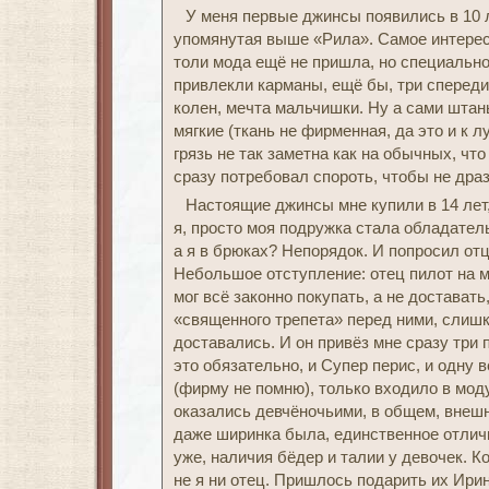
У меня первые джинсы появились в 10 л
упомянутая выше «Рила». Самое интерес
толи мода ещё не пришла, но специально
привлекли карманы, ещё бы, три спереди,
колен, мечта мальчишки. Ну а сами штан
мягкие (ткань не фирменная, да это и к 
грязь не так заметна как на обычных, что
сразу потребовал спороть, чтобы не дра
Настоящие джинсы мне купили в 14 лет,
я, просто моя подружка стала обладатель
а я в брюках? Непорядок. И попросил от
Небольшое отступление: отец пилот на 
мог всё законно покупать, а не достават
«священного трепета» перед ними, слишк
доставались. И он привёз мне сразу три 
это обязательно, и Супер перис, и одну 
(фирму не помню), только входило в моду
оказались девчёночьими, в общем, внешн
даже ширинка была, единственное отличие
уже, наличия бёдер и талии у девочек. К
не я ни отец. Пришлось подарить их Ирин