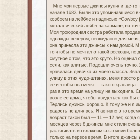
Мне мои первые джинсы купили где-то г
начале 1982. Были это упоминавшиеся вы
ковбоем на лейбле и надписью «Cowboy j
металлический лейбл на кармане, но точ
Моя троюродная сестра работала продавц
однажды вечером, неожиданно для меня, 
она принесла эти джинсы к нам домой. Мн
то чтобы не мечтал о такой роскоши, но 
смутное о том, что это круто. Но оценил
сели, как влитые. Подошли очень точно. 
нравилась девочка из моего класса. Звал
улицу в этих чудо-штанах, меня просто 
ее и чтобы она меня — такого красавца —
раз в это время на улицу не выходила. С
возле ее дома, чтобы увидеться как бы 
Терлись джинсы хорошо. К тому же и я и
радость не длилась. Я активно в то врем
возраст такой был — 11 — 12 лет, когда 
месяцев через 8 джинсы мне стали очен
растягивать во влажном состоянии больш
только на первое время. В итоге джинсы