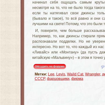
начинал себя ощущать самым круты
несмотря на то, что не было тогда таког
если ты натягивал свои джинсы тол
(бывало и такое), то всё равно и они 
лучшими на свете! Потому, что это были
И, поверите, чем больше рассказыва
Например, то, как джинсы стирали прям
распознавали подделки. Но не уверен,
интересно. Но вот то, что каждый из на
«
Ливайс
» или «Монтану» (да пусть д
китайскую «Мальвину») – в этом я точно 
Обсудить на форуме
Метки:
Lee
,
Levis
,
Waild Cat
,
Wrangler
,
д
СССР
,
фарцовщики
,
фирма