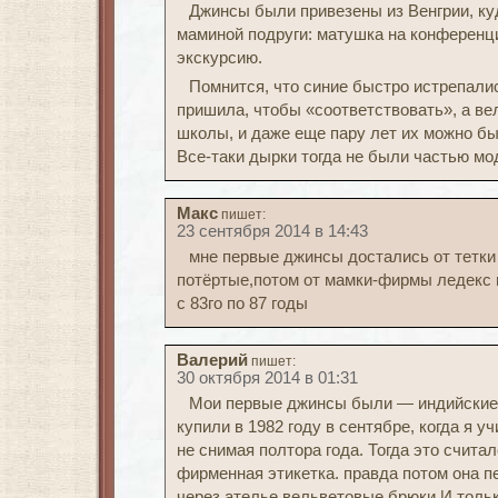
Джинсы были привезены из Венгрии, к
маминой подруги: матушка на конференци
экскурсию.
Помнится, что синие быстро истрепалис
пришила, чтобы «соответствовать», а в
школы, и даже еще пару лет их можно был
Все-таки дырки тогда не были частью мод
Макс
пишет:
23 сентября 2014 в 14:43
мне первые джинсы достались от тетки
потёртые,потом от мамки-фирмы ледекс 
с 83го по 87 годы
Валерий
пишет:
30 октября 2014 в 01:31
Мои первые джинсы были — индийски
купили в 1982 году в сентябре, когда я у
не снимая полтора года. Тогда это счит
фирменная этикетка. правда потом она 
через ателье вельветовые брюки.И только