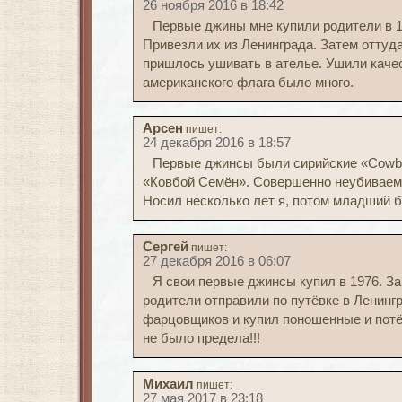
26 ноября 2016 в 18:42
Первые джины мне купили родители в 19
Привезли их из Ленинграда. Затем оттуд
пришлось ушивать в ателье. Ушили качес
американского флага было много.
Арсен
пишет:
24 декабря 2016 в 18:57
Первые джинсы были сирийские «Cowbo
«Ковбой Семён». Совершенно неубиваем
Носил несколько лет я, потом младший б
Сергей
пишет:
27 декабря 2016 в 06:07
Я свои первые джинсы купил в 1976. З
родители отправили по путёвке в Ленингр
фарцовщиков и купил поношенные и потё
не было предела!!!
Михаил
пишет:
27 мая 2017 в 23:18