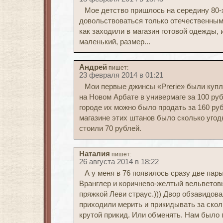
Мое детство пришлось на середину 80-
довольствоваться только отечественны
как заходили в магазин готовой одежды, 
маленький, размер...
Андрей
пишет:
23 февраля 2014 в 01:21
Мои первые джинсы «Prerie» были купл
на Новом Арбате в универмаге за 100 руб
городе их можно было продать за 160 руб
магазине этих штанов было сколько угодн
стоили 70 рублей.
Наталия
пишет:
26 августа 2014 в 18:22
А у меня в 76 появилось сразу две пар
Вранглер и коричнево-желтый вельветов
пряжкой Леви страус.))) Двор обзавидов
приходили мерить и прикидывать за сколь
крутой прикид. Или обменять. Нам было п