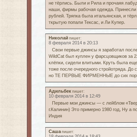
не тёрлись. Были и Рила и прочаяя лабу
наши, фирмы рабочая одежда. Принесли п
рублей. Тряпка была итальянская, и тёрл
ткрытую попали Тексас, и Ли Купер.
Николай
пишет:
8 февраля 2014 в 20:13
Свои первые джинсы я заработал после 
WildCat был куплен у фарсцовщиков за 2
клёпки, сидели влитыми. Круть была еще
тоже после очередного стройотряда. До 
но ТЕ ПЕРВЫЕ ФИРМЕННЫЕ до сих пор 
Адильбек
пишет:
10 февраля 2014 в 12:49
Первые мои джинсы — с лейблом «Твер
г.Калинин) Это примерно 1980 год, Ну а
Индия
Саша
пишет:
18 февраля 2014 в 18:43