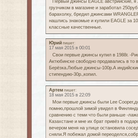
Первый джинсы EAGLE австрийские, я
грузчиком в магазине и заработал 250руб
барахолку, бредил джинсами WRANGLE
нашлись знакомые и купили EAGLE за 10
классные качественные.
Юрий
пишет:
17 мая 2015 в 00:01
Свои первые джинсы купил в 1988г. -Ри
Актюбинске свободно продавались в то в
Берёзка.Любые джинсы-100р.А индийски
стипендию-30р.,копил.
Артем
пишет:
18 мая 2015 в 22:09
Мои первые джинсы были Lee Cooper,до
помню,прошлой зимой увидел в Финляндии
сравнению с теми что были раньше -лаж
Казахстане и мне их брат привёз в пода
вечером меня на улице остановила сосе
сняли.Я побежал домой переоделся,собр