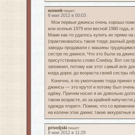
wowek
пишет:
8 мая 2012 в 00:03
Мои первые джинсы очень хорошо помню
или осенью 1979 или весной 1980 года, и 
Маме как-то удалось купить их прямо на 
(практиковалось такое тогда: разный де
заводы продавали с машины трудящимся)
сестре по джинсе. Что это были за джин
присутствовало слово Cowboy. Вот сестр
запомнил, потому как этот самый avis до
когда дорос до возраста своей сестры о
Конечно, я по умолчанию тогда принял 
джинсы — это круто! и потому был очень 
одёжу. Причем носил я их довольно долго,
таком возрасте, из за крайней кипучести
одежда «горит». Помню, что со времене
на колени этих джинс такие аккуратные в
privoljski
пишет:
8 мая 2012 в 11:29