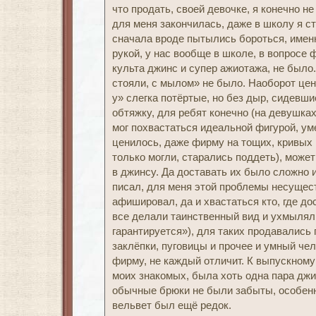
что продать, своей девочке, я конечно не
для меня закончилась, даже в школу я с
сначала вроде пытылись бороться, имен
рукой, у нас вообще в школе, в вопросе 
культа джинс и супер ажиотажа, не было.
стояли, с мылом» не было. Наоборот цен
у» слегка потёртые, но без дыр, сидевши
обтяжку, для ребят конечно (на девушка
мог похвастаться идеальной фигурой, ум
ценилось, даже фирму на тощих, кривых 
только могли, старались поддеть), може
в джинсу. Да доставать их было сложно и 
писал, для меня этой проблемы несущест
афишировал, да и хвастаться кто, где до
все делали таинственный вид и ухмылял
гарантируется»), для таких продавались
заклёпки, пуговицы и прочее и умный че
фирму, не каждый отличит. К выпускному 
моих знакомых, была хоть одна пара джин
обычные брюки не были забыты, особенн
вельвет был ещё редок.