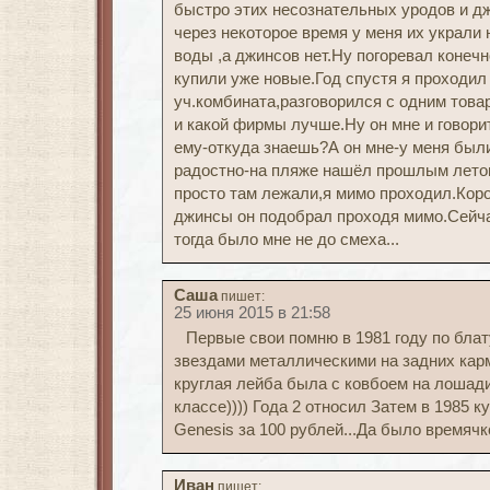
быстро этих несознательных уродов и д
через некоторое время у меня их украли
воды ,а джинсов нет.Ну погоревал конечн
купили уже новые.Год спустя я проходил 
уч.комбината,разговорился с одним това
и какой фирмы лучше.Ну он мне и говори
ему-откуда знаешь?А он мне-у меня были.
радостно-на пляже нашёл прошлым летом
просто там лежали,я мимо проходил.Коро
джинсы он подобрал проходя мимо.Сейча
тогда было мне не до смеха...
Саша
пишет:
25 июня 2015 в 21:58
Первые свои помню в 1981 году по блат
звездами металлическими на задних кар
круглая лейба была с ковбоем на лошад
классе)))) Года 2 относил Затем в 1985 
Genesis за 100 рублей...Да было времячк
Иван
пишет: