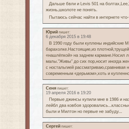
Дальше бвли и Levis 501 на болтах,Lee,
жизнь,школоте не понять.
Пытаюсь сейчас найти в интернете что-
Юрий
пишет:
6 декабря 2015 в 19:48
В 1990 году были куплены индийские М
барахолке.Настоящие,из плотной,трущей
«нашлёпкой» на заднем кармане.Носил ле
малы."Живы" до сих пор,носит иногда же
с ностальгией рассматриваю,сравнивая 
современным «дерьмом»,хоть и купленном
Сеня
пишет:
19 апреля 2016 в 19:20
Первые джинсы купили мне в 1986 и на
лейбл два ковбоя здоровались...классны
были и Милтон но первые не забуду...
Сергей
пишет: