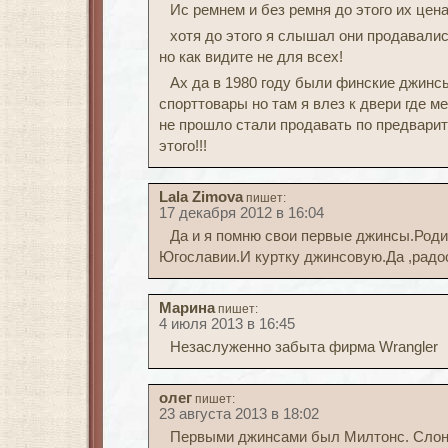
Ис ремнем и без ремня до этого их цена
хотя до этого я слышал они продавалис
но как видите не для всех!
Ах да в 1980 году были финские джинсы
спорттовары но там я влез к двери где м
не прошло стали продавать по предварит
этого!!!
Lala Zimova
пишет:
17 декабря 2012 в 16:04
Да и я помню свои первые джинсы.Роди
Югославии.И куртку джинсовую.Да ,радо
Марина
пишет:
4 июля 2013 в 16:45
Незаслуженно забыта фирма Wrangler
олег
пишет:
23 августа 2013 в 18:02
Первыми джинсами был Милтонс. Слоны