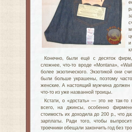
е
р
з
с
м
ц
и
к
Конечно, были ещё с десяток фирм
сложнее, что-то вроде «
Montana
», «
Wai
более экзотического. Экзотикой они счит
были больше украшены, поэтому часто
женские. А настоящий мужчина должен 
что-то из уже названной троицы.
Кстати, о «достать» — это не так-то
всего, на джинсы, особенно фирмен
стоимость их доходила до 200 р., что 
зарплаты. Ради того, чтобы выпросит
троечники обещали закончить год без тро