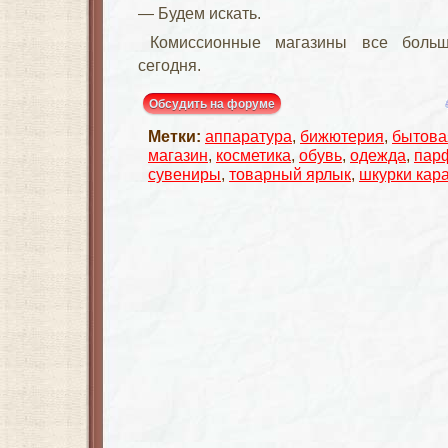
— Будем искать.
Комиссионные магазины все больш
сегодня.
Обсудить на форуме
Метки:
аппаратура
,
бижютерия
,
бытова
магазин
,
косметика
,
обувь
,
одежда
,
пар
сувениры
,
товарный ярлык
,
шкурки кар