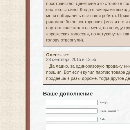
пространство. Денег мне это стоило в п
оно того стоило! Когда я вечерами выход
меня собирались все наши ребята. Прих
рядом не было посторонних (могли его и 
парторг «наезжал» на меня, по поводу г
«вражеских голосов», но «стукануть» та
голову отвернули).
Олег
пишет:
23 сентября 2015 в 12:55
Да ладно, за единоразовую продажу ни
пришил. Вот если купил партию товара д
продаёшь в разы дороже, тогда другое де
Ваше дополнение
Имя (*)
Почта (скрыта) (*)
Сайт