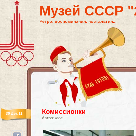
Музей СССР "2
Ретро, воспоминания, ностальгия...
Комиссионки
30 Дек 11
Автор:
lena