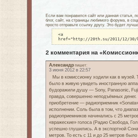
Если вам понравился сайт или данная статья, п
блог, сайт, на страницы любимого форума, в соц
просто отправьте ссылку другу. Это будет лучш
<a
href="http://20th.su/2011/12/30/
2 комментария на «Комиссион
Александр
пишет:
3 июня 2012 в 22:57
Мы в комиссионку ходили как в музей. 
было в живую увидеть иностранную аппа
будоражили душу — Sony, Panasonic, Fuji
правда, совершенно неподъёмных денег.
приобретение — радиоприемник «Sonata»
исполнении. Соль была в том, что диапа
радиоприемников начинались с 25 метров
«вражеские» голоса (Радио Свобода, Голо
успешно глушились. А в экспортной Сона
метров. То есть с 11 и до 25 метров был