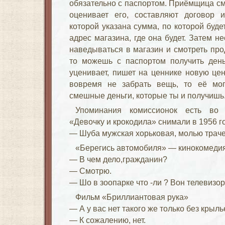
обязательно с паспортом. Приёмщица см
оценивает его, составляют договор 
которой указана сумма, по которой буд
адрес магазина, где она будет. Затем 
наведываться в магазин и смотреть про
то можешь с паспортом получить деньг
уценивает, пишет на ценнике новую цен
вовремя не забрать вещь, то её мог
смешные деньги, которые ты и получишь
Упоминания комиссионок есть во 
«Девочку и крокодила» снимали в 1956 го
— Шуба мужская хорьковая, молью траче
«Берегись автомобиля» — кинокомедия
— В чем дело,гражданин?
— Смотрю.
— Шо в зоопарке что -ли ? Вон телевизор
Фильм «Бриллиантовая рука»
— А у вас нет такого же только без крыл
— К сожалению, нет.