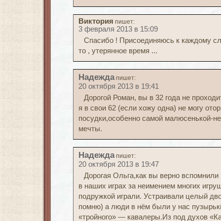
Виктория
пишет:
3 февраля 2013 в 15:09
Спасибо ! Присоединяюсь к каждому сло
то , утерянное время ...
Надежда
пишет:
20 октября 2013 в 19:41
Дорогой Роман, вы в 32 года не проход
я в свои 62 (если хожу одна) не могу ото
посудки,особенно самой малюсенькой-н
мечты.
Надежда
пишет:
20 октября 2013 в 19:47
Дорогая Ольга,как вы верно вспомнили
в наших играх за неимением многих игру
подружкой играли. Устраивали целый дво
помню) а люди в нём были у нас пузырьк
«тройного» — кавалеры.Из под духов «К