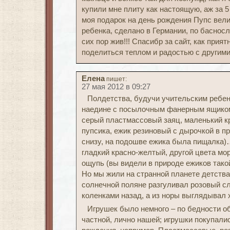
купили мне плиту как настоящую, аж за 5
моя подарок на день рождения Пупс вел
ребенка, сделано в Германии, по басносло
сих пор жив!!! Спасибр за сайт, как прия
поделиться теплом и радостью с другими!
Елена
пишет:
27 мая 2012 в 09:27
Полдетства, будучи учительским ребен
наедине с посылочным фанерным ящиком,
серый пластмассовый заяц, маленький к
пупсика, ежик резиновый с дырочкой в пра
снизу, на подошве ежика была пищалка)
гладкий красно-желтый, другой цвета мо
ощупь (вы видели в природе ежиков тако
Но мы жили на странной планете детства,
солнечной поляне разгуливал розовый сл
коленками назад, а из норы выглядыва
Игрушек было немного – по бедности об
частной, лично нашей; игрушки покупалис