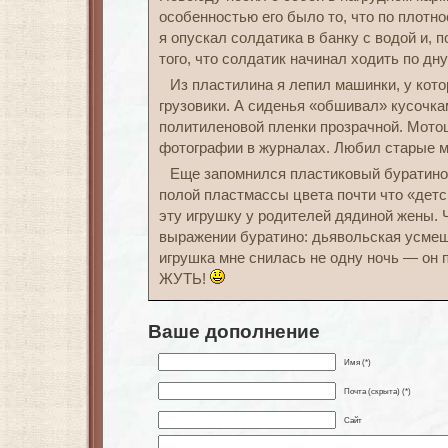
особенностью его было то, что по плотно
я опускал солдатика в банку с водой и, 
того, что солдатик начинал ходить по дну
Из пластилина я лепил машинки, у кот
грузовики. А сиденья «обшивал» кусочка
политиленовой пленки прозрачной. Мотоц
фотографии в журналах. Любил старые 
Еще запомнился пластиковый буратино 
полой пластмассы цвета почти что «дет
эту игрушку у родителей дядиной жены. 
выражении буратино: дьявольская усмешк
игрушка мне снилась не одну ночь — он 
ЖУТЬ!
Ваше дополнение
Имя (*)
Почта (скрыта) (*)
Сайт