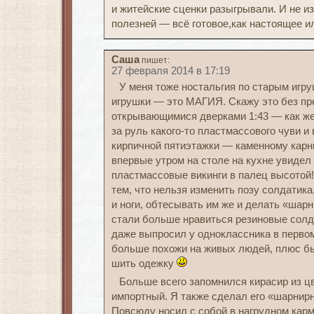
и житейские сценки разыгрывали. И не из
полезней — всё готовое,как настоящее и
Саша
пишет:
27 февраля 2014 в 17:19
У меня тоже ностальгия по старым игр
игрушки — это МАГИЯ. Скажу это без пр
открывающимися дверками 1:43 — как же
за руль какого-то пластмассового чуви и
кирпичной пятиэтажки — каменному карни
впервые утром на столе на кухне увидел 
пластмассовые викинги в палец высотой
тем, что нельзя изменить позу солдатика
и ноги, обтесывать им же и делать «шар
стали больше нравиться резиновые солд
даже выпросил у одноклассника в перво
больше похожи на живых людей, плюс б
шить одежку
Больше всего запомнился кирасир из цв
импортный. Я также сделал его «шарнир
Повсюду носил с собой в нагрудном карм