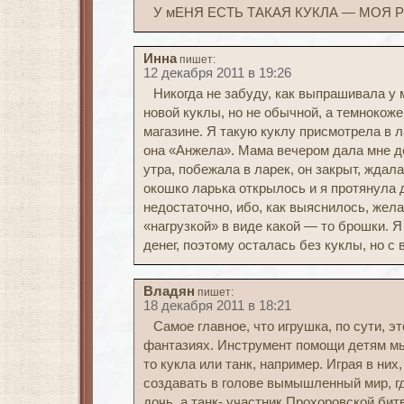
У мЕНЯ ЕСТЬ ТАКАЯ КУКЛА — МОЯ
Инна
пишет:
12 декабря 2011 в 19:26
Никогда не забуду, как выпрашивала у 
новой куклы, но не обычной, а темнокоже
магазине. Я такую куклу присмотрела в 
она «Анжела». Мама вечером дала мне де
утра, побежала в ларек, он закрыт, ждала
окошко ларька открылось и я протянула д
недостаточно, ибо, как выяснилось, жел
«нагрузкой» в виде какой — то брошки. 
денег, поэтому осталась без куклы, но с
Владян
пишет:
18 декабря 2011 в 18:21
Самое главное, что игрушка, по сути, э
фантазиях. Инструмент помощи детям мы
то кукла или танк, например. Играя в ни
создавать в голове вымышленный мир, гд
дочь, а танк- участник Прохоровской бит