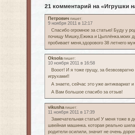
21 комментарий на «Игрушки н
Петрович
пишет:
9 ноября 2011 в 12:17
Спасибо огромное за статью! Буду у ро
почищу Мишку,Ежика и Цыплёнка.моих др
пробивает меня,здорового 38 летнего муж
Oksola
пишет:
10 ноября 2011 в 16:58
Вооот! И я тоже грущу, за безвозвратн
игрухами!!
А знаете, сейчас это уже антиквариат и
А Вам большое спасибо за отзыв!
vikusha
пишет:
11 ноября 2011 в 17:39
Замечательная статья! У меня тоже в д
швейная машинка. которая реально шила!
родители осилили, значит не очень доро