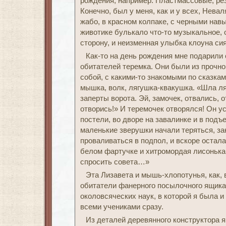
рождения, например. Пластмассовые, ре
Конечно, был у меня, как и у всех, Нев
жабо, в красном колпаке, с черными навы
животике булькало что-то музыкальное, 
сторону, и неизменная улыбка клоуна си
Как-то на день рождения мне подарили 
обитателей теремка. Они были из прочн
собой, с какими-то знакомыми по сказка
мышка, волк, лягушка-квакушка. «Шла ля
заперты ворота. Эй, замочек, отвались, о
отворись!» И теремочек отворялся! Он ус
постели, во дворе на завалинке и в подъ
маленькие зверушки начали теряться, за
проваливаться в подпол, и вскоре остал
белом фартучке и хитромордая лисонька. 
спросить совета…»
Эта Лизавета и мышь-хлопотунья, как, 
обитатели фанерного посылочного ящика
околовсяческих наук, в которой я была и
всеми учениками сразу.
Из деталей деревянного конструктора 