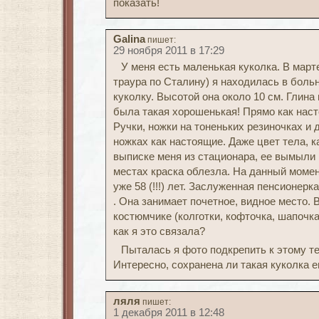
показать!
Galina
пишет:
29 ноября 2011 в 17:29
У меня есть маленькая куколка. В марте 
траура по Сталину) я находилась в боль
куколку. Высотой она около 10 см. Глина
была такая хорошенькая! Прямо как нас
Ручки, ножки на тоненьких резиночках и 
ножках как настоящие. Даже цвет тела, к
выписке меня из стационара, ее вымыли в
местах краска облезла. На данный момен
уже 58 (!!!) лет. Заслуженная пенсионерка
. Она занимает почетное, видное место. 
костюмчике (колготки, кофточка, шапочк
как я это связала?
Пыталась я фото подкрепить к этому т
Интересно, сохранена ли такая куколка 
ляля
пишет:
1 декабря 2011 в 12:48