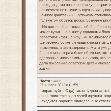
проходит дома на ковре или куче строит
нет возможности купить «девчачий» утюж
немного фантазии и ... утюжком становил
пулеметом обрезок доски. Сознание рисуе
Но даже сейчас, когда любой ребенок с
может купить на рынке у «дядюшки Ляо» х
перестают играть в игрушки. Компьютер 
где ребенку остается лишь кликать мыш
возможности фантазировать. А это уже др
было компьютера а были обычные, где-т
сделанные мною самим, я считаю, что н
дала поколению советских детей множес
жизни.
Настя
пишет:
27 января 2012 в 01:59
здраствуйте, Olga) такая чудная статья
очень заинтересовал музей игрушки. подс
находится. заранее благодарна за ответ)