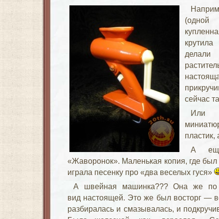
Наприм
(одной
купленн
крутила
делал
растите
настоя
прикруч
сейчас т
Или к
миниатю
пластик,
А ещ
«Жаворонок». Маленькая копия, где был 
играла песенку про «два веселых гуся»
А швейная машинка??? Она же по 
вид настоящей. Это же был восторг — в
разбиралась и смазывалась, и подкручив