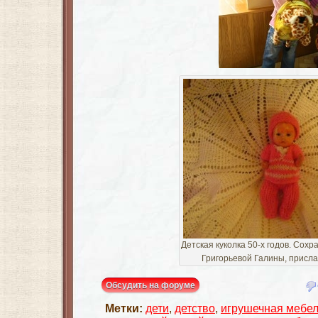
Детская куколка 50-х годов. Сохр
Григорьевой Галины, присл
Обсудить на форуме
Метки:
дети
,
детство
,
игрушечная мебе