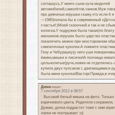
соглашусь.У моего сына куча моделей
автомобилей,самолётов,танков.Муж говор
про девчачьи игрушки скажу,что если б я
—1980)попала бы в современный «Детски
счастья!:)Моей сказочной и так и не сб
коляска.У подружки была такая(по блату
магазинов игрушек было царство пласт
покалечить можно при неосторожном обр
симпатичные куколки.А помните пластма
Гену и Чебурашку(у него уши поворачива
ёжики,мишки и лисички!А полчища невал
цельнолитые(ручк,ножки не отделялись 
купили двух пупсиков с двигающимися р
была мини куколка!Васторг.Правда,в оче
Дима
пишет:
7 сентября 2012 в 08:57
Высокий белый мишка на фото. Только 
коричневого цвета. Родители сохранили, 
Думаю, дочка подрастет тоже с ним играт
лапки не поотрывает :о)