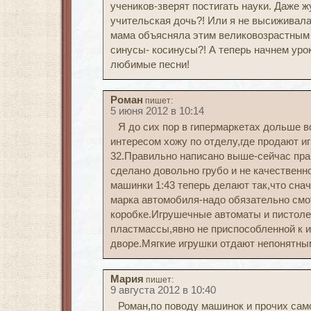
учеников-зверят постигать науки. Даже ж
учительская дочь?! Или я не высиживала 
мама объясняла этим великовозрастным 
синусы- косинусы?! А теперь начнем уро
любимые песни!
Роман
пишет:
5 июня 2012 в 10:14
Я до сих пор в гипермаркетах дольше в
интересом хожу по отделу,где продают и
32.Правильно написано выше-сейчас прак
сделано довольно грубо и не качествен
машинки 1:43 теперь делают так,что снач
марка автомобиля-надо обязательно смо
коробке.Игрушечные автоматы и пистоле
пластмассы,явно не приспособленной к и
дворе.Мягкие игрушки отдают непонятным
Мария
пишет:
9 августа 2012 в 10:40
Роман,по поводу машинок и прочих сам