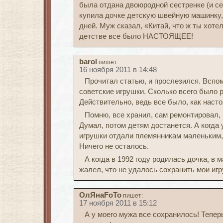
была отдана двоюродной сестренке (и се
купила дочке детскую швейную машинку,
дней. Муж сказал, «Китай, что ж ты хоте
детстве все было НАСТОЯЩЕЕ!
barol
пишет:
16 ноября 2011 в 14:48
Прочитал статью, и прослезился. Вспо
советские игрушки. Сколько всего было р
Действительно, ведь все было, как насто
Помню, все хранил, сам ремонтировал,
Думал, потом детям достанется. А когда
игрушки отдали племянникам маленьким, 
Ничего не осталось.
А когда в 1992 году родилась дочка, в 
жалел, что не удалось сохранить мои игр
ОлЯнаFoTo
пишет:
17 ноября 2011 в 15:12
А у моего мужа все сохранилось! Теперь