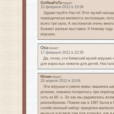
ОлЯнаFoTo
пишет:
10 февраля 2012 в 19:38
Здравствуйте Настя! Этот музей находит
периодически меняются экспозиции, пот
всего три зала. А экспонатов очень много
бывают разные выставки. К Новому году
игрушек.
Ока
пишет:
17 февраля 2012 в 22:39
Да, точно, єто Киевский музей игрушек 
для взрослых нежели для детей. Носталь
Юлия
пишет:
26 апреля 2012 в 10:04
Эти игрушки и уменя живы: машинка шв
резинке, пианино потерялось при переез
хоть из 80 -х. Эх как мы радовались все
разнообразию. Помню как в 1987 была в 
хозяйственный набор: прищепки малюсен
мыльце и всякое там для хознужд, как я