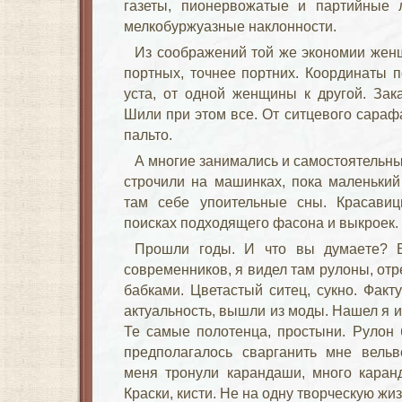
газеты, пионервожатые и партийные 
мелкобуржуазные наклонности.
Из соображений той же экономии жен
портных, точнее портних. Координаты п
уста, от одной женщины к другой. Зак
Шили при этом все. От ситцевого сараф
пальто.
А многие занимались и самостоятель
строчили на машинках, пока маленький
там себе упоительные сны. Красави
поисках подходящего фасона и выкроек.
Прошли годы. И что вы думаете? Б
современников, я видел там рулоны, от
бабками. Цветастый ситец, сукно. Факт
актуальность, вышли из моды. Нашел я их
Те самые полотенца, простыни. Рулон 
предполагалось сварганить мне вельв
меня тронули карандаши, много каран
Краски, кисти. Не на одну творческую жи