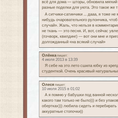
всё для дома — шторы, обновила мягкий у
разные поделки для уюта. Это такое же т
А ситчики-сатинчики ... дааа, я тоже не
нибудь очаровательного рулончика, чтоб 
случай». Жаль, что нельзя в комментари
не ткань — это песня. И, вот, сейчас ув
(пэчворк, квилдинг) — вот они мне и при
долгожданный «на всякий случай»
Олёнка
пишет:
4 июля 2013 в 13:39
Я себе на это лето сшила юбку из креп
студенткой. Очень красивый натуральны
Олеся
пишет:
10 июля 2015 в 01:02
А я помню у бабушки под ванной нескол
какого там только не было))) и без упако
обертках))) любила сидеть и перебирать 
аккуратные стопочки))