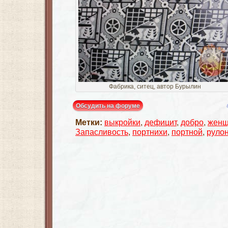
Фабрика, ситец, автор Бурылин
Обсудить на форуме
Метки:
выкройки
,
дефицит
,
добро
,
женщ
Запасливость
,
портнихи
,
портной
,
руло