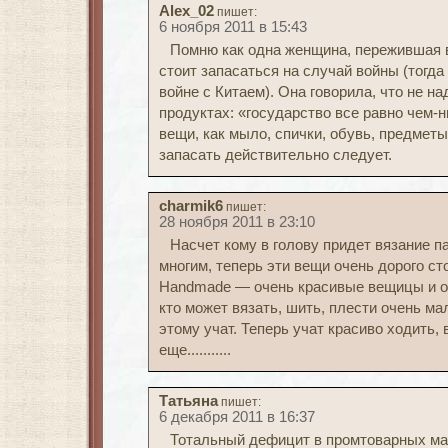
Alex_02
пишет:
6 ноября 2011 в 15:43
Помню как одна женщина, пережившая в
стоит запасаться на случай войны (тогда
войне с Китаем). Она говорила, что не н
продуктах: «государство все равно чем-н
вещи, как мыло, спички, обувь, предмет
запасать действительно следует.
charmik6
пишет:
28 ноября 2011 в 23:10
Насчет кому в голову придет вязание п
многим, теперь эти вещи очень дорого ст
Handmade — очень красивые вещицы и оч
кто может вязать, шить, плести очень ма
этому учат. Теперь учат красиво ходить, 
еще...........
Татьяна
пишет:
6 декабря 2011 в 16:37
Тотальный дефицит в промтоварных маг