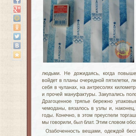
людьми. Не дожидаясь, когда повыше
войдет в планы очередной пятилетки, л
себя в чуланах, на антресолях километ
и прочей мануфактуры. Закупались поло
Драгоценное тряпье бережно упаковы
чемоданы, вязалось в узлы и, наконец
годы. Конечно, в этом преуспели торгаши
мы говорили, был блат. Этим словом обо
Озабоченность вещами, одеждой бес