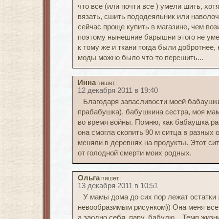
что все (или почти все ) умели шить, хот
вязать, сшить пододеяльник или наволоч
сейчас проще купить в магазине, чем воз
поэтому нынешние барышни этого не уме
к тому же и ткани тогда были добротнее,
моды можно было что-то перешить...
Инна
пишет:
12 декабря 2011 в 19:40
Благодаря запасливости моей бабаушки,
прабабушка), бабушкина сестра, моя ма
во время войны. Помню, как бабаушка ра
она смогла скопить 90 м ситца в разных 
меняли в деревнях на продукты. Этот си
от голодной смерти моих родных.
Ольга
пишет:
13 декабря 2011 в 10:51
У мамы дома до сих пор лежат остатки 
невообразимым рисунком)) Она меня все
а заодно себя, папу, бабулю... Темп жизни