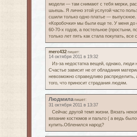
модели — там снимают с тебя мерки, рас
шьешь. Я лично этой услугой часто поль
сшили только одно платье — выпускное.
«Коробочки» мы были еще те. У меня до 
60-70-х годов, а постельное (простыни, 
только лет пять как стала покупать, все
merc432
пишет:
14 октября 2011 в 19:32
Из-за недостатка вещей, однако, люди 
Счастье зависит не от обладания матер
невозможно справедливо распределить, а
того, что приносит страдания людям.
Людмила
пишет:
31 октября 2011 в 13:37
Сейчас другой темп жизни. Вязать неког
вязание костюмов и пальто ( а ведь было
купить.Обленился народ?