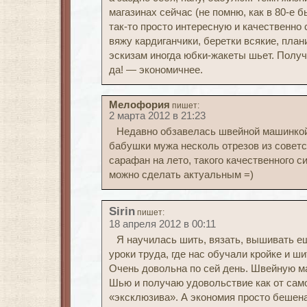
магазинах сейчас (не помню, как в 80-е б
так-то просто интересную и качественно
вяжу кардиганчики, беретки всякие, план
эскизам иногда юбки-жакеты шьет. Получ
да! — экономичнее.
Мелофория
пишет:
2 марта 2012 в 21:23
Недавно обзавелась швейной машинкой 
бабушки мужа несколь отрезов из советс
сарафан на лето, такого качественного с
можно сделать актуальным =)
Sirin
пишет:
18 апреля 2012 в 00:11
Я научилась шить, вязать, вышивать е
уроки труда, где нас обучали кройке и ш
Очень довольна по сей день. Швейную м
Шью и получаю удовольствие как от само
«эксклюзива». А экономия просто бешена