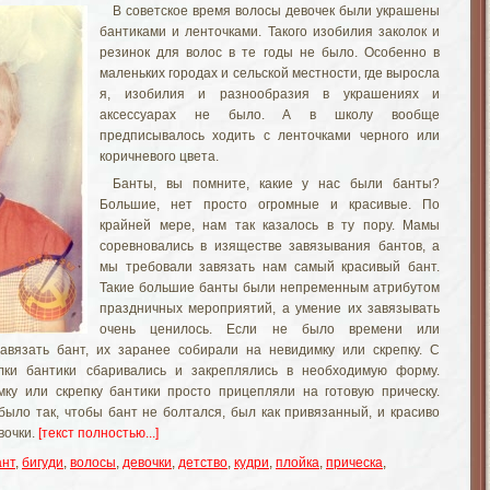
В советское время волосы девочек были украшены
бантиками и ленточками. Такого изобилия заколок и
резинок для волос в те годы не было. Особенно в
маленьких городах и сельской местности, где выросла
я, изобилия и разнообразия в украшениях и
аксессуарах не было. А в школу вообще
предписывалось ходить с ленточками черного или
коричневого цвета.
Банты, вы помните, какие у нас были банты?
Большие, нет просто огромные и красивые. По
крайней мере, нам так казалось в ту пору. Мамы
соревновались в изяществе завязывания бантов, а
мы требовали завязать нам самый красивый бант.
Такие большие банты были непременным атрибутом
праздничных мероприятий, а умение их завязывать
очень ценилось. Если не было времени или
завязать бант, их заранее собирали на невидимку или скрепку. С
лки бантики сбаривались и закреплялись в необходимую форму.
ку или скрепку бантики просто прицепляли на готовую прическу.
ыло так, чтобы бант не болтался, был как привязанный, и
красиво
вочки.
[текст полностью...]
ант
,
бигуди
,
волосы
,
девочки
,
детство
,
кудри
,
плойка
,
прическа
,