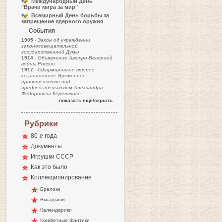
Международный День
"Врачи мира за мир"
Всемирный День борьбы за
запрещение ядерного оружия
События
1905
-
Закон об учреждении
законосовещательной
государственной Думы
1914
-
Объявление Австро-Венгрией
войны России
1917
-
Сформировано второе
коалиционное Временное
правительство под
председательством Александра
Фёдоровича Керенского
показать еще/скрыть
Рубрики
80-е года
Документы
Игрушки СССР
Как это было
Коллекционирование
Брелоки
Вкладыши
Календарики
Конфетные фантики