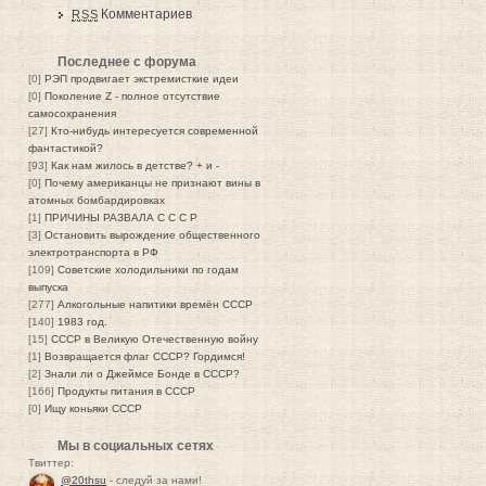
Комментариев
RSS
Последнее с форума
[0]
РЭП продвигает экстремисткие идеи
[0]
Поколение Z - полное отсутствие
самосохранения
[27]
Кто-нибудь интересуется современной
фантастикой?
[93]
Как нам жилось в детстве? + и -
[0]
Почему американцы не признают вины в
атомных бомбардировках
[1]
ПРИЧИНЫ РАЗВАЛА С С С Р
[3]
Остановить вырождение общественного
электротранспорта в РФ
[109]
Советские холодильники по годам
выпуска
[277]
Алкогольные напитики времён СССР
[140]
1983 год.
[15]
СССР в Великую Отечественную войну
[1]
Возвращается флаг СССР? Гордимся!
[2]
Знали ли о Джеймсе Бонде в СССР?
[166]
Продукты питания в СССР
[0]
Ищу коньяки СССР
Мы в социальных сетях
Твиттер:
@20thsu
- следуй за нами!