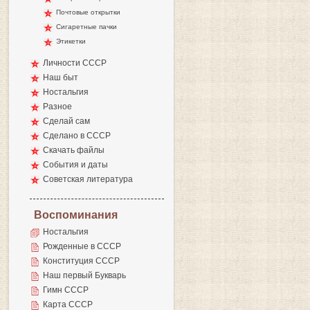
Почтовые открытки
Сигаретные пачки
Этикетки
Личности СССР
Наш быт
Ностальгия
Разное
Сделай сам
Сделано в СССР
Скачать файлы
События и даты
Советская литература
Воспоминания
Ностальгия
Рожденные в СССР
Конституция СССР
Наш первый Букварь
Гимн СССР
Карта СССР