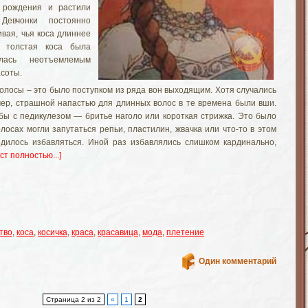
о рождения и растили
Девчонки постоянно
ивая, чья коса длиннее
 толстая коса была
лась неотъемлемым
асоты.
олосы – это было поступком из ряда вон выходящим. Хотя случались
мер, страшной напастью для длинных волос в те времена были вши.
бы с педикулезом — бритье наголо или короткая стрижка. Это было
олосах могли запутаться репьи, пластилин, жвачка или что-то в этом
одилось избавляться. Иной раз избавлялись слишком кардинально,
кст полностью...]
тво
,
коса
,
косичка
,
краса
,
красавица
,
мода
,
плетение
Один комментарий
Страница 2 из 2
«
1
2