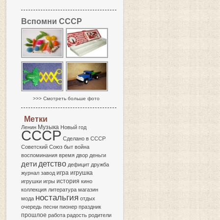
Вспомни СССР
>>> Смотреть больше фото
Метки
Музыка
Ленин
Новый год
СССР
Сделано в СССР
Советский Союз
быт
война
воспоминания
время
двор
деньги
детство
дети
дефицит
дружба
игра
журнал
завод
игрушка
история
игрушки
игры
кино
коллекция
литература
магазин
ностальгия
мода
отдых
очередь
песни
пионер
праздник
прошлое
работа
радость
родители