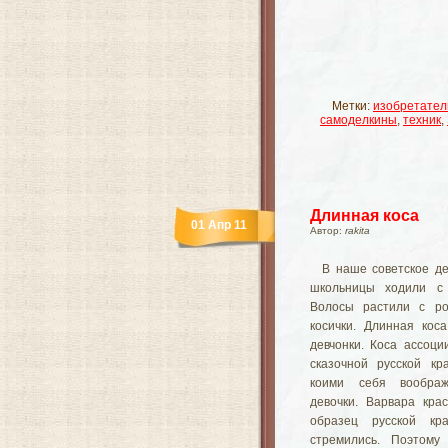
Метки:
изобретател
самоделкины
,
техник
,
Длинная коса
01 Апр 11
Автор:
rakita
В наше советское де
школьницы ходили с
Волосы растили с ро
косички. Длинная ко
девчонки. Коса ассоци
сказочной русской кр
коими себя вообра
девочки. Варвара кр
образец русской кр
стремились. Поэтому