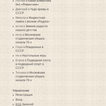
Руслан в
Какая романтика
без «Романтики»
Дмитрий в
Чудо-кремы в
СССР
Микола в
Жидкостная
лампа с воском «Радуга»
котик в
Зимние радости
нашего детства
петр в
Московская
студенческая общага
начала 70-х
Гоша в
Рожденные в
СССР
niv в
Настольные игры
Елена в
Подводная охота
и подводный спорт в
СССР
Татьяна в
Московская
студенческая общага
начала 70-х
Управление
Регистрация
Вход
Записей
RSS