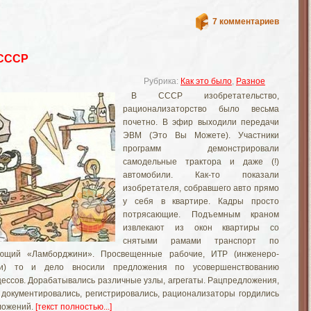
7 комментариев
 СССР
Рубрика:
Как это было
,
Разное
В СССР изобретательство,
рационализаторство было весьма
почетно. В эфир выходили передачи
ЭВМ (Это Вы Можете). Участники
программ демонстрировали
самодельные трактора и даже (!)
автомобили. Как-то показали
изобретателя, собравшего авто прямо
у себя в квартире. Кадры просто
потрясающие. Подъемным краном
извлекают из окон квартиры со
снятыми рамами транспорт по
ющий «Ламборджини». Просвещенные рабочие, ИТР (инженеро-
ики) то и дело вносили предложения по усовершенствованию
ессов. Дорабатывались различные узлы, агрегаты. Рацпредложения,
, документировались, регистрировались, рационализаторы гордились
ложений.
[текст полностью...]