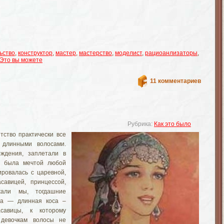
ьство
,
конструктор
,
мастер
,
мастерство
,
моделист
,
рациоанлизаторы
,
Это вы можете
11 комментариев
Рубрика:
Как это было
тство практически все
 длинными волосами.
ждения, заплетали в
са была мечтой любой
ировалась с царевной,
асавицей, принцессой,
жали мы, тогдашние
аса — длинная коса –
асавицы, к которому
 девочкам волосы не