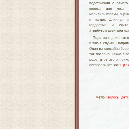
подстригали с самог
волосы для косы. 
мерились косами, оцен
и толще. Длинная и
гордостью и счита
атрибутом девичьей кр
Подстричь длинные в
и такие случаи. Напри
Один из способов борь
так позорно. Также в в
роде, и от этого прих
оставаясь без косы.
[те
Метки:
волосы
,
детс