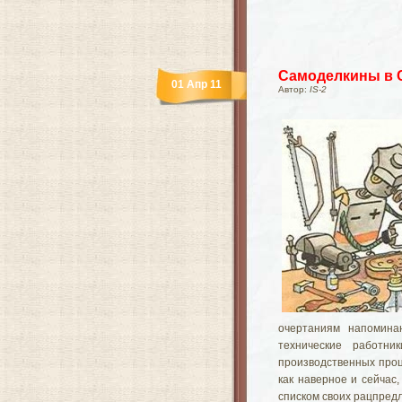
Самоделкины в
01 Апр 11
Автор:
IS-2
очертаниям напомина
технические работн
производственных проц
как наверное и сейчас
списком своих рацпред