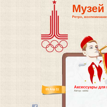
Музей
Ретро, воспоминания
Аксессуары для 
05 Апр 11
Автор:
rakita