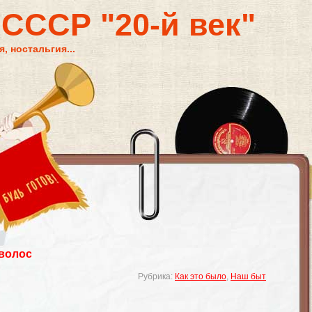
 СССР "20-й век"
, ностальгия...
волос
Рубрика:
Как это было
,
Наш быт