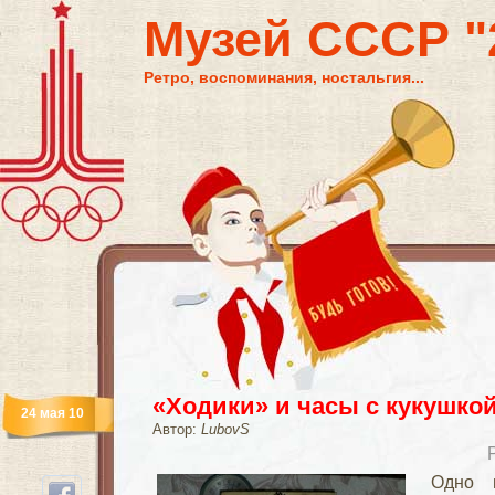
Музей СССР "2
Ретро, воспоминания, ностальгия...
«Ходики» и часы с кукушко
24 мая 10
Автор:
LubovS
Одно 