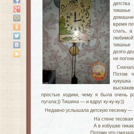
детства
тиканье
домашне
время по
спать, 
любимой
тиканье
долго-до
не погони
Сначала
Потом ч
кукушк
выскаки
простые ходики, чему я была очень р
пугала:)) Тишина — и вдруг ку-ку-ку:))
Недавно услышала детскую песенку —
На стене тесовая
А в избушке тикаю
Потому что смазал