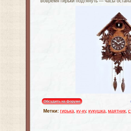
вовремя гирьки подтянуть — часы остан
Обсудить на форуме
Метки:
гирька
,
ку-ку
,
кукушка
,
маятник
,
с