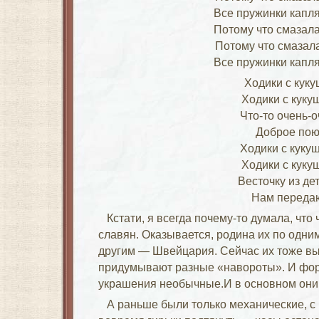
Все пружинки капл
Потому что смазала
Потому что смазал
Все пружинки капл
Ходики с куку
Ходики с куку
Что-то очень-о
Доброе пою
Ходики с кукуш
Ходики с куку
Весточку из де
Нам передаю
Кстати, я всегда почему-то думала, что 
славян. Оказывается, родина их по одни
другим — Швейцария. Сейчас их тоже вы
придумывают разные «навороты». И фор
украшения необычные.И в основном они
А раньше были только механические, с