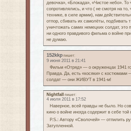
девочка», «Блокада», «Чистое небо». То
сопротивлялись, и что ( не смотря на то
технике, в силе армии), нам действител
отпор, сбивать их самолёты, подбивать т
уничтожать самих немецких солдат, это п
ни одного правдивого фильма о войне при
не думаю.
152kkp
пишет:
9 июня 2011 в 21:41
Фильм «Отряд» — о окруженцах 1941 г
Правда. Да, есть «косяки» с костюмами 
солдат — они ЖИВУТ в 1941-м!
Nightfall
пишет:
4 июля 2011 в 17:52
Наверное, всей правды не было. Но со
кино о войне иногда содержит в себе той
P.S.: Автору «Сволочей» — отпилить ру
Затупленной.