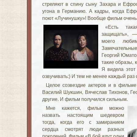
стреляют в спину сыну Захара и Ефро
угона в Германию. А кадры, когда Еф
поют «Лучинушку»! Вообще фильм очень
«Есть так
защищать», —
моего люби
Замечательны
Георгий Юмато
такие образы, 
Я видела этот
озвучивать:) И тем не менее каждый раз
Целое созвездие актеров и в фильме
Василий Шукшин, Вячеслав Тихонов, Ге
другие. И фильм получился сильным.
Мне кажется, фильм можно
назвать настоящим шедевром
тогда, когда его с замиранием
сердца смотрят люди разных
поколений. Фильм «В бой идут одни