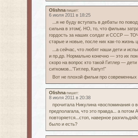
Olishna
пишет:
6 июля 2011 в 18:25
...я не буду вступать в дебаты по пово
сильна в этом(. НО, то, что фильмы зат
гордость за наших солдат и СССР — Т
старые и новые, после них как-то жизнь 
...а сейчас, что любят наши дети и испы
и пр.др. Нормально конечно — это их пок
скоро на вопрос кто такой Гитлер — дети 
ситкомов..."Гитлер, Капут!"
Вот не плохой фильм про современных 
Olishna
пишет:
8 июля 2011 в 20:38
прочитала Никулина «воспоминания о вой
предполагала, что это правда... а потом А
повторяется...стоп, наверное разгильдяй
было и есть?