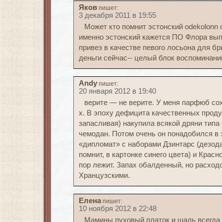
Яков
пишет:
3 декабря 2011 в 19:55
Может кто помнит эстонский odekolonn op
именно эстонский кажется ПО Флора вып
привез в качестве певого лосьона для б
деньги сейчас-- целый блок воспоминаний
Andy
пишет:
20 января 2012 в 19:40
верите — не верите. У меня парфюб сох
х. В эпоху дефицита качественных прод
запасливая) накупила всякой дряни типа
чемодан. Потом очень он понадобился в 
«дипломат» с наборами Дзинтарс (дезода
помнит, в картонке синего цвета) и Крас
пор лежит. Запах обалденный, но расход
Хранцузскими.
Елена
пишет:
10 ноября 2012 в 22:48
Мамины пуховый платок и шаль всегда 