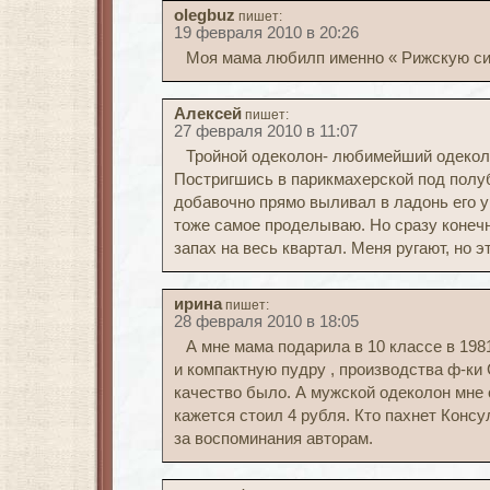
olegbuz
пишет:
19 февраля 2010 в 20:26
Моя мама любилп именно « Рижскую сир
Алексей
пишет:
27 февраля 2010 в 11:07
Тройной одеколон- любимейший одекол
Постригшись в парикмахерской под полу
добавочно прямо выливал в ладонь его у
тоже самое проделываю. Но сразу конечн
запах на весь квартал. Меня ругают, но э
ирина
пишет:
28 февраля 2010 в 18:05
А мне мама подарила в 10 классе в 198
и компактную пудру , производства ф-ки
качество было. А мужской одеколон мне 
кажется стоил 4 рубля. Кто пахнет Конс
за воспоминания авторам.