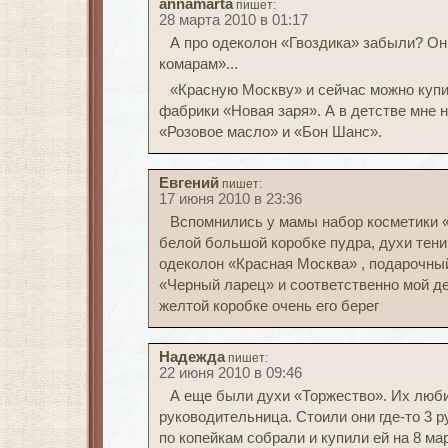
annamarta
пишет:
28 марта 2010 в 01:17
А про одеколон «Гвоздика» забыли? О
комарам»...
«Красную Москву» и сейчас можно куп
фабрики «Новая заря». А в детстве мне 
«Розовое масло» и «Бон Шанс».
Евгений
пишет:
17 июня 2010 в 23:36
Вспомнились у мамы набор косметики «
белой большой коробке пудра, духи тени 
одеколон «Красная Москва» , подарочны
«Черный ларец» и соответственно мой д
желтой коробке очень его берег
Надежда
пишет:
22 июня 2010 в 09:46
А еще были духи «Торжество». Их люб
руководительница. Стоили они где-то 3 р
по копейкам собрали и купили ей на 8 мар