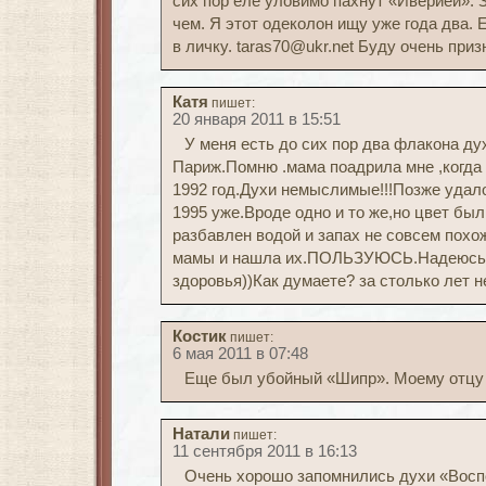
сих пор еле уловимо пахнут «Иверией». З
чем. Я этот одеколон ищу уже года два. Е
в личку. taras70@ukr.net Буду очень приз
Катя
пишет:
20 января 2011 в 15:51
У меня есть до сих пор два флакона дух
Париж.Помню .мама поадрила мне ,когда
1992 год.Духи немыслимые!!!Позже удал
1995 уже.Вроде одно и то же,но цвет был
разбавлен водой и запах не совсем похо
мамы и нашла их.ПОЛЬЗУЮСЬ.Надеюсь ,
здоровья))Как думаете? за столько лет н
Костик
пишет:
6 мая 2011 в 07:48
Еще был убойный «Шипр». Моему отцу о
Натали
пишет:
11 сентября 2011 в 16:13
Очень хорошо запомнились духи «Воспо