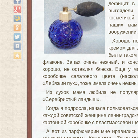
дефицит в 
выглядели 
косметикой
наших мам
вооружении:
Хорошо по
кремом для 
был в таком
флаконе. Запах очень нежный, и конс
хорошо, не оставлял блеска. Еще у м
коробочке салатового цвета (наско
«Лебяжий пух», тоже имела очень нежны
Из духов мама любила не популя
«Серебристый ландыш».
Когда я подросла, начала пользоваться
каждой советской женщине ленинградска
картонной коробочке с пластмассовой ще
А вот из парфюмерии мне нравились 