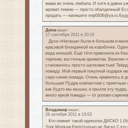
мама их очень любила. И хотя я давно уж
аромат помню — просто обалденный! Если
продать — напишите nnp0506@ya.ru Буду
Дина
пишет:
17 сентября 2011 в 20:15
Духи «Наташа» были в большом и мал
красивой блондинкой на коробочке. Одек
вида юношей. Ещё тётя привозила из Каз
терпким, восточным ароматом. Вазелин «Н
становилось просто шелковистым! Твёрд
помаду. Мой первый покупной подарок ма
серо-синяя помада. Очень нравилось в д
большая! Пудра компактная с приятным з
как будто мы мышки, и грызли эту пудру
много яркой помады — от розово-сиренев
Владимир
пишет:
26 октября 2011 в 19:53
Кто помнит такой одеколон ДИСКО 1 (
York,Moskow.Paris)только не Диско 2,это 