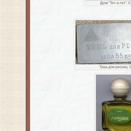
Духи "Тет-а-тет".
Тушь для ресниц.