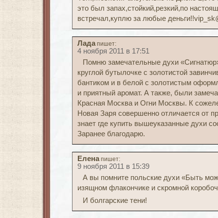
это был запах,стойкий,резкий,по настоя
встречал,куплю за любые деньги!!vip_sk
Лада
пишет:
4 ноября 2011 в 17:51
Помню замечательные духи «Сигнатюр».
круглой бутылочке с золотистой завинч
бантиком и в белой с золотистым оформ
и приятный аромат. А также, были замеч
Красная Москва и Огни Москвы. К сожеле
Новая Заря совершенно отличается от про
знает где купить вышеуказанные духи со
Заранее благодарю.
Елена
пишет:
9 ноября 2011 в 15:39
А вы помните польские духи «Быть мож
изящном флакончике и скромной коробоч
И болгарские тени!