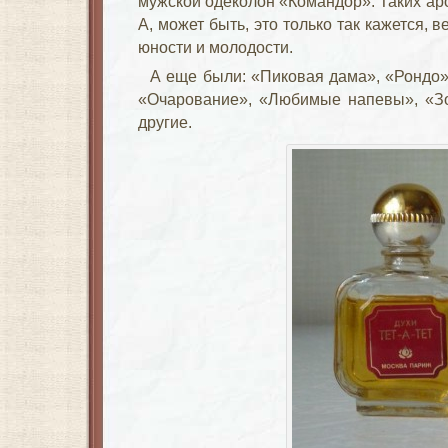
мужской одеколон «Командор». Таких ар
А, может быть, это только так кажется, 
юности и молодости.
А еще были: «Пиковая дама», «Рондо»
«Очарование», «Любимые напевы», «Зол
другие.