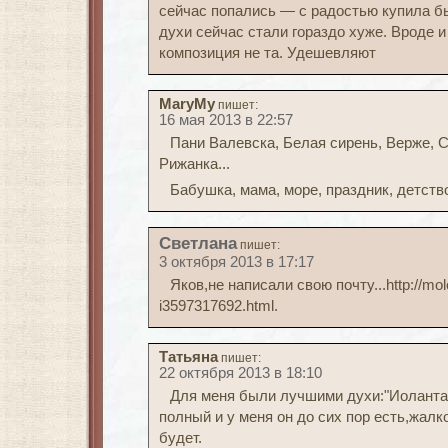
сейчас попались — с радостью купила б
духи сейчас стали гораздо хуже. Вроде и 
композиция не та. Удешевляют
MaryMy
пишет:
16 мая 2013 в 22:57
Пани Валевска, Белая сирень, Верже, 
Рижанка...
Бабушка, мама, море, праздник, детство
Светлана
пишет:
3 октября 2013 в 17:17
Яков,не написали свою почту...http://molo
i3597317692.html.
Татьяна
пишет:
22 октября 2013 в 18:10
Для меня были лучшими духи:"Иоланта
полный и у меня он до сих пор есть,жалко
будет.