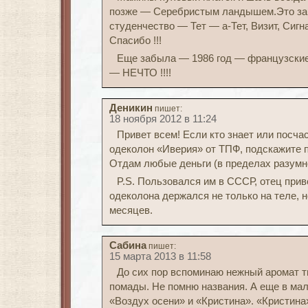
позже — Серебристым ландышем.Это зап
студенчество — Тет — а-Тет, Визит, Сигн
Спасибо !!!
Еще забыла — 1986 год — французские
— НЕЧТО !!!!
Деникин
пишет:
18 ноября 2012 в 11:24
Привет всем! Если кто знает или посча
одеколон «Иверия» от ТПФ, подскажите п
Отдам любые деньги (в пределах разумно
P.S. Пользовался им в СССР, отец прив
одеколона держался не только на теле, н
месяцев.
Сабина
пишет:
15 марта 2013 в 11:58
До сих пор вспоминаю нежный аромат т
помады. Не помню названия. А еще в ма
«Воздух осени» и «Кристина». «Кристина