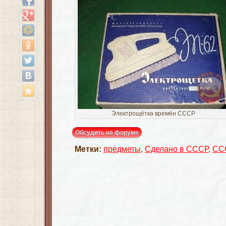
Электрощётка времён СССР
Обсудить на форуме
Метки:
предметы
,
Сделано в СССР
,
СС