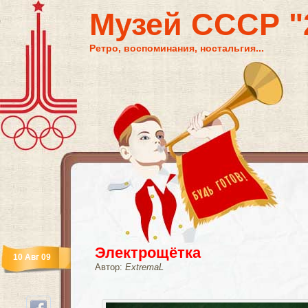
Музей СССР "2
Ретро, воспоминания, ностальгия...
Электрощётка
10 Авг 09
Автор:
ExtremaL