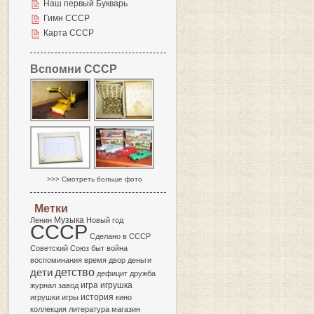
Наш первый Букварь
Гимн СССР
Карта СССР
Вспомни СССР
>>> Смотреть больше фото
Метки
Музыка
Ленин
Новый год
СССР
Сделано в СССР
Советский Союз
быт
война
воспоминания
время
двор
деньги
детство
дети
дефицит
дружба
игра
журнал
завод
игрушка
история
игрушки
игры
кино
коллекция
литература
магазин