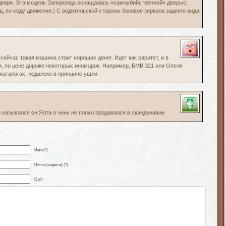
т двери. Эта модель Запорожца оснащалась «самоубийственной» дверью,
 по ходу движения.) С водительской стороны боковое зеркала заднего вида
 сейчас такая машина стоит хороших денег. Идет как раритет, и в
, по цене дороже некоторых иномарок. Например, БМВ 321 или Опеля
 каталогах, недалеко в принципе ушли.
и назывался он Ялта о чень не плохо продавался в скандинавии
Имя (*)
Почта (скрыта) (*)
Сайт