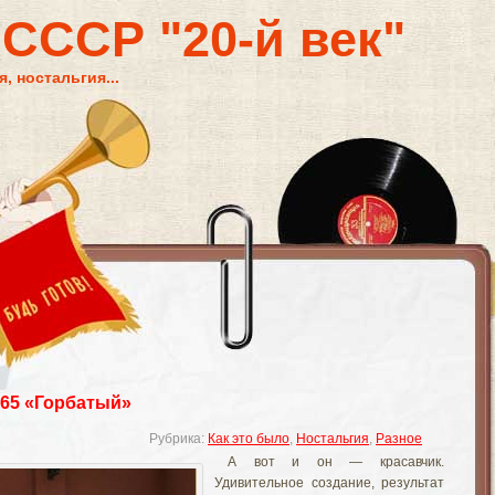
 СССР "20-й век"
, ностальгия...
65 «Горбатый»
Рубрика:
Как это было
,
Ностальгия
,
Разное
А вот и он — красавчик.
Удивительное создание, результат