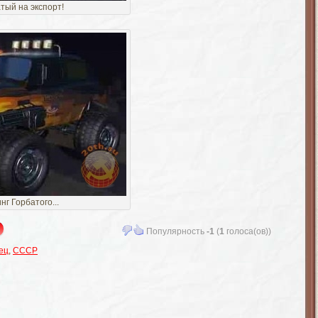
тый на экспорт!
нг Горбатого...
Популярность
-1
(
1
голоса(ов))
ец
,
СССР