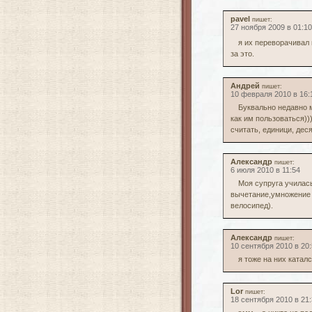
pavel
пишет:
27 ноября 2009 в 01:10
я их переворачивал 
за это.
Андрей
пишет:
10 февраля 2010 в 16:
Буквально недавно м
как им пользоваться)))
считать, единици, десят
Александр
пишет:
6 июля 2010 в 11:54
Моя супруга училась
вычетание,умножение и
велосипед).
Александр
пишет:
10 сентября 2010 в 20
я тоже на них каталс
Lor
пишет:
18 сентября 2010 в 21