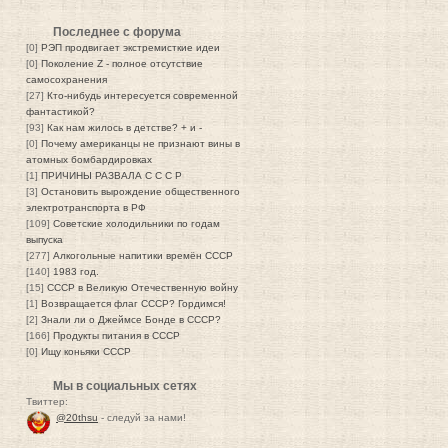
Последнее с форума
[0]
РЭП продвигает экстремисткие идеи
[0]
Поколение Z - полное отсутствие
самосохранения
[27]
Кто-нибудь интересуется современной
фантастикой?
[93]
Как нам жилось в детстве? + и -
[0]
Почему американцы не признают вины в
атомных бомбардировках
[1]
ПРИЧИНЫ РАЗВАЛА С С С Р
[3]
Остановить вырождение общественного
электротранспорта в РФ
[109]
Советские холодильники по годам
выпуска
[277]
Алкогольные напитики времён СССР
[140]
1983 год.
[15]
СССР в Великую Отечественную войну
[1]
Возвращается флаг СССР? Гордимся!
[2]
Знали ли о Джеймсе Бонде в СССР?
[166]
Продукты питания в СССР
[0]
Ищу коньяки СССР
Мы в социальных сетях
Твиттер:
@20thsu
- следуй за нами!