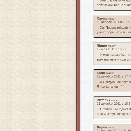
эмм... а никто не п
сайт какой-то? не знаю
Химик
пишет:
16 апреля 2011 в 18:27
Ха! Пррростейший и
умеет обращаться. Lor
Rigger
пишет:
12 мая 2011 в 15:21
У меня мама быстро 
трехзначные числа ум
Коля
пишет:
12 декабря 2011 в 17:4
А Следующее поколен
Я тож катался ...))
Виталик
пишет:
21 декабря 2011 в 18:5
Офигенный гаджет!!
еще инструкцию нужно
Лидия
пишет:
19 января 2012 в 21:39