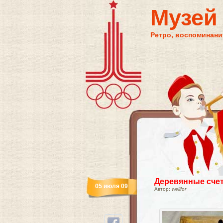
Музей
Ретро, воспоминания
Деревянные сче
05 июля 09
Автор:
wellfor