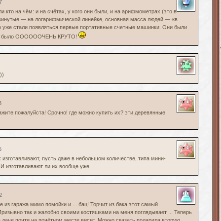
7
и кто на чём: и на счётах, у кого они были, и на арифмометрах (это в
двинутые — на логарифмической линейке, основная масса людей — «в
Но уже стали появляться первые портативные счетные машинки. Они были
это было ООООООЧЕНЬ КРУТО!
))
3
жите пожалуйста! Срочно! где можно купить их? эти деревянные
5
их изготавливают, пусть даже в небольшом количестве, типа мини-
! И изготавливают ли их вообще уже.
2
е из гаража мимо помойки и ... бац! Торчит из бака этот самый
ризывно так и жалобно своими костяшками на меня поглядывает ... Теперь
а даче почти на почётном месте висит. Можно сказать подарила вторую