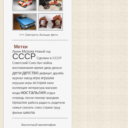
>>> Смотреть больше фото
Метки
Музыка
Ленин
Новый год
СССР
Сделано в СССР
Советский Союз
быт
война
воспоминания
время
двор
деньги
детство
дети
дефицит
дружба
игра
журнал
завод
игрушка
история
игрушки
игры
кино
коллекция
литература
магазин
ностальгия
мода
отдых
очередь
песни
пионер
праздник
прошлое
работа
радость
родители
семья
скачать
союз
страна
труд
школа
фильм
Кассетный магнитофон