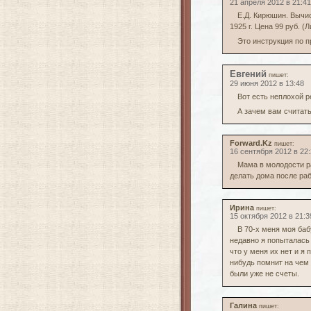
21 апреля 2012 в 21:41
Е.Д. Кирюшин. Вычис
1925 г. Цена 99 руб. (
Это инструкция по 
Евгений
пишет:
29 июня 2012 в 13:48
Вот есть неплохой 
А зачем вам считат
Forward.Kz
пишет:
16 сентября 2012 в 22
Мама в молодости р
делать дома после ра
Ирина
пишет:
15 октября 2012 в 21:3
В 70-х меня моя баб
недавно я попыталась 
что у меня их нет и я 
нибудь помнит на чем 
были уже не счеты.
Галина
пишет: