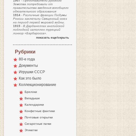
1907
-
Представители русского
Земства потребовали от
правительства введения всеобщего
обязательного образования
1914
-
Различные фракции Госдумы
России заключили Священный союз
на период первой мировой войны.
1915
-
В Дарданеллах английской
подлодкой затоплен турецкий
линкор «Барбаросса».
показать еще/скрыть
Рубрики
80-е года
Документы
Игрушки СССР
Как это было
Коллекционирование
Брелоки
Вкладыши
Календарики
Конфетные фантики
Почтовые открытки
Сигаретные пачки
Этикетки