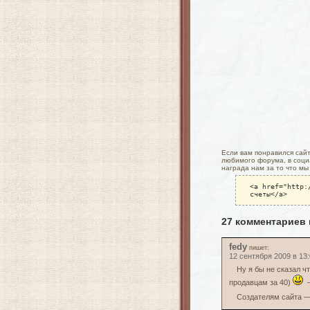
Если вам понравился сайт 
любимого форума, в социа
награда нам за то что мы
<a href="http:
счеты</a>
27 комментариев
fedy
пишет:
12 сентября 2009 в 13
Ну я бы не сказал ч
продавцам за 40)
—
Создателям сайта —