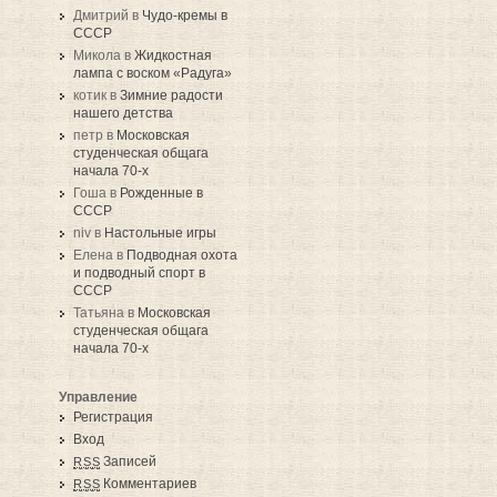
Дмитрий в
Чудо-кремы в
СССР
Микола в
Жидкостная
лампа с воском «Радуга»
котик в
Зимние радости
нашего детства
петр в
Московская
студенческая общага
начала 70-х
Гоша в
Рожденные в
СССР
niv в
Настольные игры
Елена в
Подводная охота
и подводный спорт в
СССР
Татьяна в
Московская
студенческая общага
начала 70-х
Управление
Регистрация
Вход
Записей
RSS
Комментариев
RSS