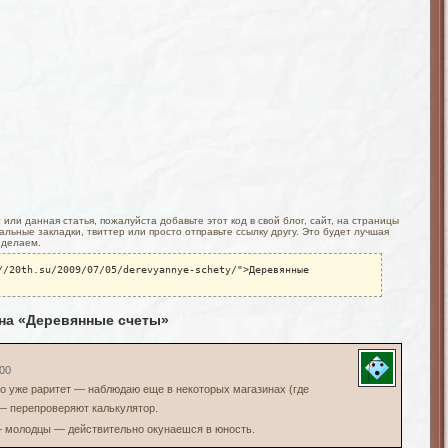
или данная статья, пожалуйста добавьте этот код в свой блог, сайт, на страницы
льные закладки, твиттер или просто отправьте ссылку другу. Это будет лучшая
 делаем.
//20th.su/2009/07/05/derevyannye-schety/">Деревянные
 на «Деревянные счеты»
:00
то уже раритет — наблюдаю еще в некоторых магазинах (где
 перепроверяют калькулятор.
 молодцы — действительно окунаешся в юность.