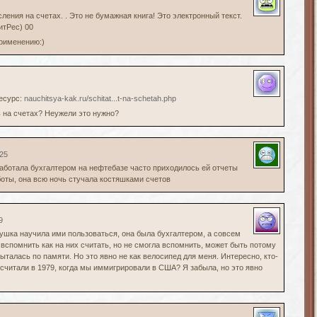
ления на счетах. . Это не бумажная книга! Это электронный текст.
ЛитРес) 00
применению:)
ресурс:
nauchitsya-kak.ru/schitat...t-na-schetah.php
ь на счетах? Неужели это нужно?
:25
аботала бухгалтером на нефтебазе часто приходилось ей отчеты
боты, она всю ночь стучала костяшками счетов
9
ушка научила ими пользоваться, она была бухгалтером, а совсем
вспомнить как на них считать, но не смогла вспомнить, может быть потому
пыталась по памяти. Но это явно не как велосипед для меня. Интересно, кто-
считали в 1979, когда мы иммигрировали в США? Я забыла, но это явно