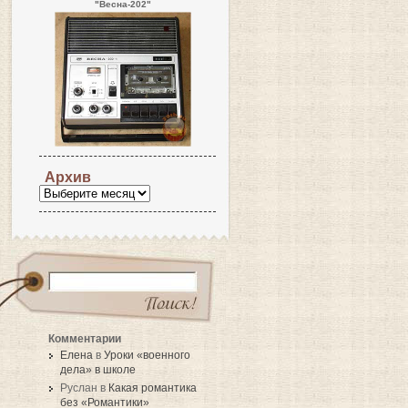
"Весна-202"
Архив
Комментарии
Елена
в
Уроки «военного
дела» в школе
Руслан в
Какая романтика
без «Романтики»