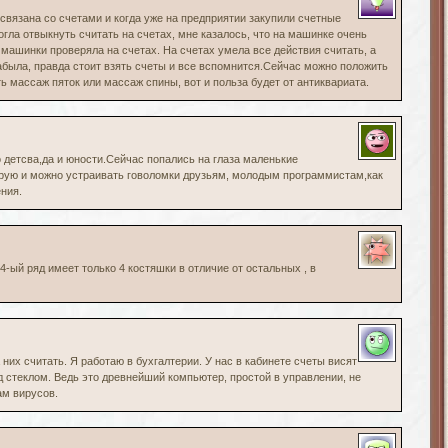
связана со счетами и когда уже на предприятии закупили счетные
огла отвыкнуть считать на счетах, мне казалось, что на машинке очень
 машинки проверяла на счетах. На счетах умела все действия считать, а
абыла, правда стоит взять счеты и все вспомнится.Сейчас можно положить
ть массаж пяток или массаж спины, вот и польза будет от антиквариата.
 детсва,да и юности.Сейчас попались на глаза маленькие
ую и можно устраивать говоломки друзьям, молодым программистам,как
ния.
 4-ый ряд имеет только 4 костяшки в отличие от остальных , в
них считать. Я работаю в бухгалтерии. У нас в кабинете счеты висят
д стеклом. Ведь это древнейший компьютер, простой в управлении, не
м вирусов.