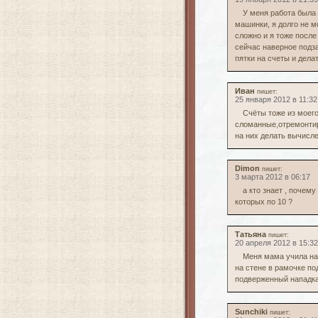
У меня работа была 
машинки, я долго не м
сложно и я тоже после
сейчас наверное подз
пятки на счеты и дела
Иван
пишет:
25 января 2012 в 11:32
Счёты тоже из моего
сломанные,отремонтир
на них делать вычисле
Dimon
пишет:
3 марта 2012 в 06:17
а кто знает , почему
которых по 10 ?
Татьяна
пишет:
20 апреля 2012 в 15:32
Меня мама учила на 
на стене в рамочке по
подверженный нападка
Sunchiki
пишет: