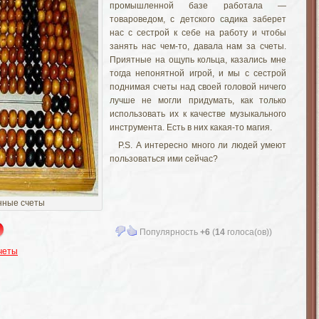
промышленной базе работала —
товароведом, с детского садика заберет
нас с сестрой к себе на работу и чтобы
занять нас чем-то, давала нам за счеты.
Приятные на ощупь кольца, казались мне
тогда непонятной игрой, и мы с сестрой
поднимая счеты над своей головой ничего
лучше не могли придумать, как только
использовать их к качестве музыкального
инструмента. Есть в них какая-то магия.
P.S. А интересно много ли людей умеют
пользоваться ими сейчас?
нные счеты
Популярность
+6
(
14
голоса(ов))
четы