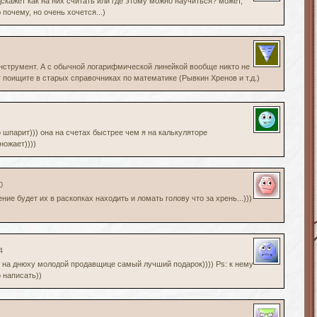
одскажет как на них считать или где этому можно научиться? может,
 почему, но очень хочется...)
нструмент. А с обычной логарифмической линейкой вообще никто не
 поищите в старых справочниках по математике (Рывкин Хренов и т.д.)
шпарит))) она на счетах быстрее чем я на калькуляторе
ножает))))
0
ие будет их в раскопках находить и ломать голову что за хрень...)))
4
! на днюху молодой продавщице самый лучший подарок)))) Ps: к нему
 написать))