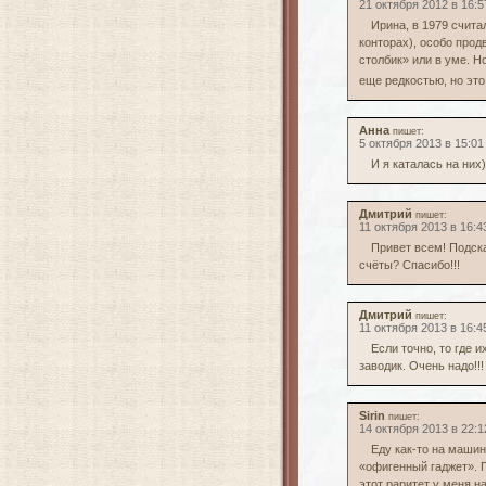
21 октября 2012 в 16:5
Ирина, в 1979 считал
конторах), особо про
столбик» или в уме. 
еще редкостью, но 
Анна
пишет:
5 октября 2013 в 15:01
И я каталась на них)
Дмитрий
пишет:
11 октября 2013 в 16:4
Привет всем! Подска
счёты? Спасибо!!!
Дмитрий
пишет:
11 октября 2013 в 16:4
Если точно, то где 
заводик. Очень надо!!
Sirin
пишет:
14 октября 2013 в 22:1
Еду как-то на машин
«офигенный гаджет». П
этот раритет у меня н