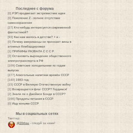
Последнее с форума
[0]
РЭП продвигает экстремисткие идеи
[0]
Поколение Z - полное отсутствие
самосохранения
[27]
Кто-нибудь интересуется современной
фантастикой?
[93]
Как нам жилось в детстве? + и -
[0]
Почему американцы не признают вины в
атомных бомбардировках
[1]
ПРИЧИНЫ РАЗВАЛА С С С Р
[3]
Остановить вырождение общественного
электротранспорта в РФ
[109]
Советские холодильники по годам
выпуска
[277]
Алкогольные напитики времён СССР
[140]
1983 год.
[15]
СССР в Великую Отечественную войну
[1]
Возвращается флаг СССР? Гордимся!
[2]
Знали ли о Джеймсе Бонде в СССР?
[166]
Продукты питания в СССР
[0]
Ищу коньяки СССР
Мы в социальных сетях
Твиттер:
@20thsu
- следуй за нами!