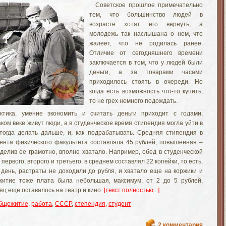
Советское прошлое примечательно
тем, что большинство людей в
возрасте хотят его вернуть, а
молодежь так наслышана о нем, что
жалеет, что не родилась ранее.
Отличие от сегодняшнего времени
заключается в том, что у людей были
деньги, а за товарами часами
приходилось стоять в очереди. Но
когда есть возможность что-то купить,
то не грех немного подождать.
ктика, умение экономить и считать деньги приходит с годами,
аком веке живут люди, а в студенческое время стипендия могла уйти в
тогда делать дальше, и, как подрабатывать. Средняя стипендия в
дента физического факультета составляла 45 рублей, повышенная –
еделив ее грамотно, вполне хватало. Например, обед в студенческой
первого, второго и третьего, в среднем составлял 22 копейки, то есть,
 день, растраты не доходили до рубля, и хватало еще на коржики и
итие тоже плата была небольшая, максимум, от 2 до 5 рублей,
яц еще оставалось на театр и кино.
[текст полностью...]
бщежитие
,
работа
,
СССР
,
степендия
,
студент
2 комментария