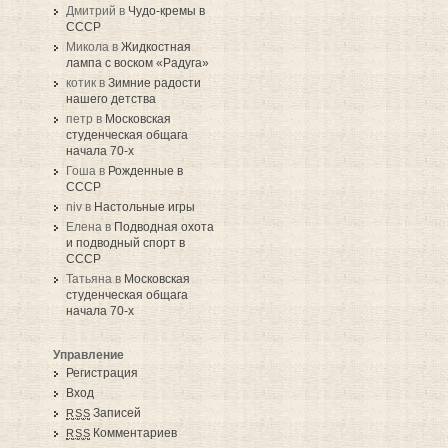
Дмитрий в
Чудо-кремы в
СССР
Микола в
Жидкостная
лампа с воском «Радуга»
котик в
Зимние радости
нашего детства
петр в
Московская
студенческая общага
начала 70-х
Гоша в
Рожденные в
СССР
niv в
Настольные игры
Елена в
Подводная охота
и подводный спорт в
СССР
Татьяна в
Московская
студенческая общага
начала 70-х
Управление
Регистрация
Вход
Записей
RSS
Комментариев
RSS