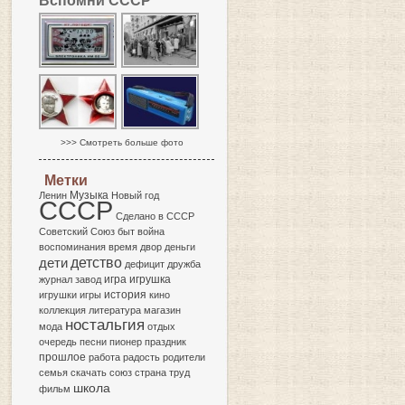
Вспомни СССР
>>> Смотреть больше фото
Метки
Музыка
Ленин
Новый год
СССР
Сделано в СССР
Советский Союз
быт
война
воспоминания
время
двор
деньги
детство
дети
дефицит
дружба
игра
журнал
завод
игрушка
история
игрушки
игры
кино
коллекция
литература
магазин
ностальгия
мода
отдых
очередь
песни
пионер
праздник
прошлое
работа
радость
родители
семья
скачать
союз
страна
труд
школа
фильм