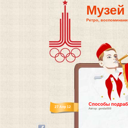
Музей
Ретро, воспоминания
Способы подрабо
27 Апр 12
Автор:
gerda666