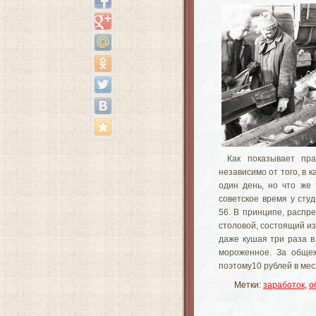
Как показывает пра
независимо от того, в к
один день, но что же 
советское время у сту
56. В принципе, распр
столовой, состоящий из 
даже кушая три раза в
мороженное. За общеж
поэтому10 рублей в мес
Метки:
заработок
,
о