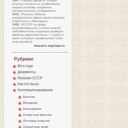
1907
-
Русский физик Б. Розинг
получил патент за изобретение
первой системы получения
телевизионного изображения
1912
-
Россия и Япония
разграничили сферы своего влияния
в Монголии и Манчжурии
1932
-
В СССР за кражу
государственной и коллективной
собственности в крупных размерах
введена смертная казнь — «закон о
трёх колосках» (знаменитый «указ
семь-восемь»)
показать еще/скрыть
Рубрики
80-е года
Документы
Игрушки СССР
Как это было
Коллекционирование
Брелоки
Вкладыши
Календарики
Конфетные фантики
Почтовые открытки
Сигаретные пачки