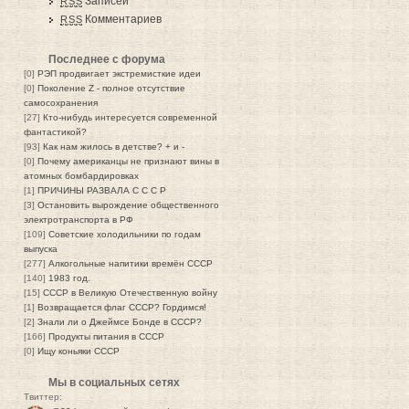
Записей
RSS
Комментариев
RSS
Последнее с форума
[0]
РЭП продвигает экстремисткие идеи
[0]
Поколение Z - полное отсутствие
самосохранения
[27]
Кто-нибудь интересуется современной
фантастикой?
[93]
Как нам жилось в детстве? + и -
[0]
Почему американцы не признают вины в
атомных бомбардировках
[1]
ПРИЧИНЫ РАЗВАЛА С С С Р
[3]
Остановить вырождение общественного
электротранспорта в РФ
[109]
Советские холодильники по годам
выпуска
[277]
Алкогольные напитики времён СССР
[140]
1983 год.
[15]
СССР в Великую Отечественную войну
[1]
Возвращается флаг СССР? Гордимся!
[2]
Знали ли о Джеймсе Бонде в СССР?
[166]
Продукты питания в СССР
[0]
Ищу коньяки СССР
Мы в социальных сетях
Твиттер: