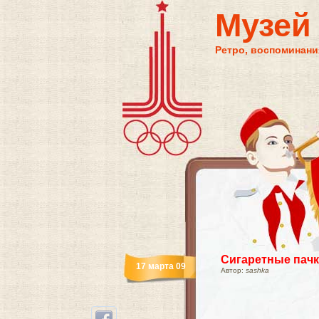
Музей
Ретро, воспоминания
Сигаретные пач
17 марта 09
Автор:
sashka