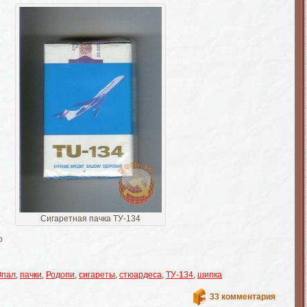
Сигаретная пачка ТУ-134
о
Опал
,
пачки
,
Родопи
,
сигареты
,
стюардеса
,
ТУ-134
,
шипка
33 комментария