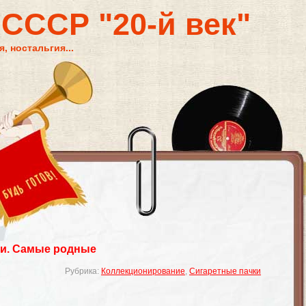
 СССР "20-й век"
, ностальгия...
ки. Самые родные
Рубрика:
Коллекционирование
,
Сигаретные пачки