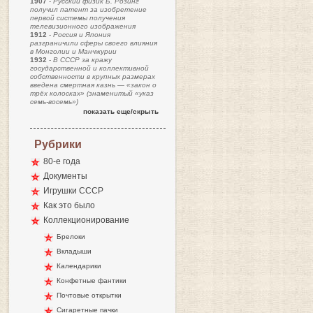
1907
-
Русский физик Б. Розинг
получил патент за изобретение
первой системы получения
телевизионного изображения
1912
-
Россия и Япония
разграничили сферы своего влияния
в Монголии и Манчжурии
1932
-
В СССР за кражу
государственной и коллективной
собственности в крупных размерах
введена смертная казнь — «закон о
трёх колосках» (знаменитый «указ
семь-восемь»)
показать еще/скрыть
Рубрики
80-е года
Документы
Игрушки СССР
Как это было
Коллекционирование
Брелоки
Вкладыши
Календарики
Конфетные фантики
Почтовые открытки
Сигаретные пачки