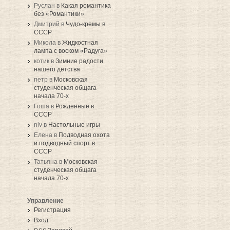
Руслан в
Какая романтика
без «Романтики»
Дмитрий в
Чудо-кремы в
СССР
Микола в
Жидкостная
лампа с воском «Радуга»
котик в
Зимние радости
нашего детства
петр в
Московская
студенческая общага
начала 70-х
Гоша в
Рожденные в
СССР
niv в
Настольные игры
Елена в
Подводная охота
и подводный спорт в
СССР
Татьяна в
Московская
студенческая общага
начала 70-х
Управление
Регистрация
Вход