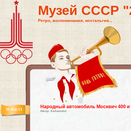
Музей СССР "2
Ретро, воспоминания, ностальгия...
Народный автомобиль Москвич 400 и 
30 Апр 13
Автор:
Karharodon