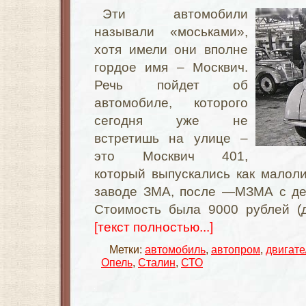
Эти автомобили
называли «моськами»,
хотя имели они вполне
гордое имя – Москвич.
Речь пойдет об
автомобиле, которого
сегодня уже не
встретишь на улице –
это Москвич 401,
который выпускались как мало
л
заводе
ЗМА
, после —
МЗМА
с де
Стоимость была 9000 рублей (
[текст полностью...]
Метки:
автомобиль
,
автопром
,
двигате
Опель
,
Сталин
,
СТО