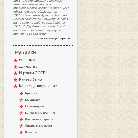
1907
-
Представители русского
Земства потребовали от
правительства введения всеобщего
обязательного образования
1914
-
Различные фракции Госдумы
России заключили Священный союз
на период первой мировой войны.
1915
-
В Дарданеллах английской
подлодкой затоплен турецкий
линкор «Барбаросса».
показать еще/скрыть
Рубрики
80-е года
Документы
Игрушки СССР
Как это было
Коллекционирование
Брелоки
Вкладыши
Календарики
Конфетные фантики
Почтовые открытки
Сигаретные пачки
Этикетки