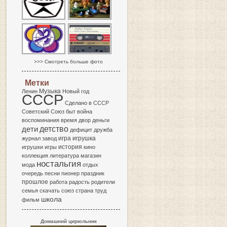
>>> Смотреть больше фото
Метки
Музыка
Ленин
Новый год
СССР
Сделано в СССР
Советский Союз
быт
война
воспоминания
время
двор
деньги
детство
дети
дефицит
дружба
игра
журнал
завод
игрушка
история
игрушки
игры
кино
коллекция
литература
магазин
ностальгия
мода
отдых
очередь
песни
пионер
праздник
прошлое
работа
радость
родители
семья
скачать
союз
страна
труд
школа
фильм
Домашний цирюльник