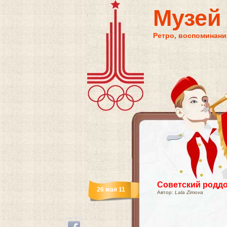
Музей
Ретро, воспоминания
Советский роддо
26 мая 11
Автор:
Lala Zimova