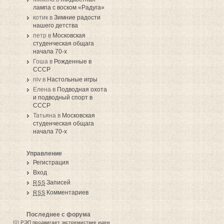
лампа с воском «Радуга»
котик в
Зимние радости
нашего детства
петр в
Московская
студенческая общага
начала 70-х
Гоша в
Рожденные в
СССР
niv в
Настольные игры
Елена в
Подводная охота
и подводный спорт в
СССР
Татьяна в
Московская
студенческая общага
начала 70-х
Управление
Регистрация
Вход
Записей
RSS
Комментариев
RSS
Последнее с форума
[0]
РЭП продвигает экстремисткие идеи