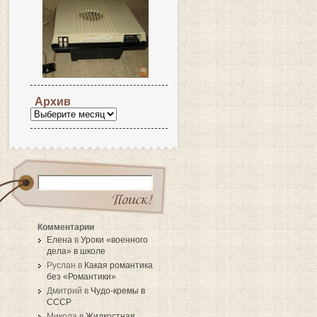
Архив
Комментарии
Елена
в
Уроки «военного
дела» в школе
Руслан в
Какая романтика
без «Романтики»
Дмитрий в
Чудо-кремы в
СССР
Микола в
Жидкостная