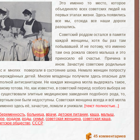
Это именно то место, которое
объединяло всех советских людей на
первых этапах жизни. Здесь появились
все мы, отсюда все наши дороги
разошлись.
Советский роддом остался в памяти
каждой женщины, хотя бы раз там
побывавшей. И не потому, что именно
там она рожала своего малыша и это
приносило ей счастье. Причина в
ином. Зачастую советские родильные
ас и многих повергали в состояние шока. Немало женщин попросту
 нерождённых детей. Многие младенцы получили здесь опасные для
полной антисанитарии. Не каждая женщина могла выдержать такое,
акому готова. Но, как известно, в советский период особого выбора не
и существовали элитные медицинские заведения подобного рода, то,
мертным они были недоступны. Советская женщина всегда и всё могла
 именно здесь её, зачастую, ломали и унижали.
[текст полностью...]
беременность
,
больница
,
врачи
,
детское питание
,
каша
,
малыш
,
ре
,
роддом
,
роды
,
семья
,
советская женщина
,
советская каша
,
ветское общество
,
СССР
45 комментариев