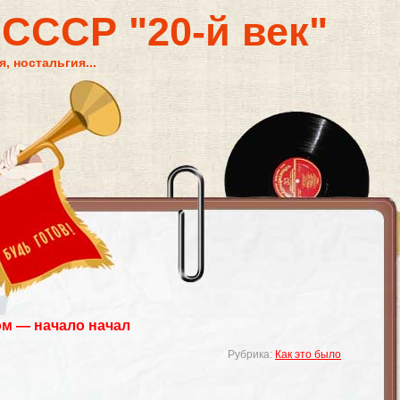
 СССР "20-й век"
, ностальгия...
м — начало начал
Рубрика:
Как это было