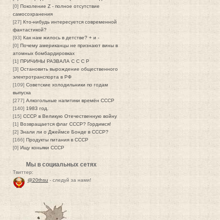
[0]
Поколение Z - полное отсутствие
самосохранения
[27]
Кто-нибудь интересуется современной
фантастикой?
[93]
Как нам жилось в детстве? + и -
[0]
Почему американцы не признают вины в
атомных бомбардировках
[1]
ПРИЧИНЫ РАЗВАЛА С С С Р
[3]
Остановить вырождение общественного
электротранспорта в РФ
[109]
Советские холодильники по годам
выпуска
[277]
Алкогольные напитики времён СССР
[140]
1983 год.
[15]
СССР в Великую Отечественную войну
[1]
Возвращается флаг СССР? Гордимся!
[2]
Знали ли о Джеймсе Бонде в СССР?
[166]
Продукты питания в СССР
[0]
Ищу коньяки СССР
Мы в социальных сетях
Твиттер:
@20thsu
- следуй за нами!