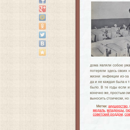
дома являли собою уж
потеряли здесь своих
жизни инфекции из-за 
да и не каждая была к т
было. В те годы если 
конечно же, простым с
выносить стоически, но
Метки:
акушерство
,
медаль
,
младенцы
,
пю
советский роддом
,
со