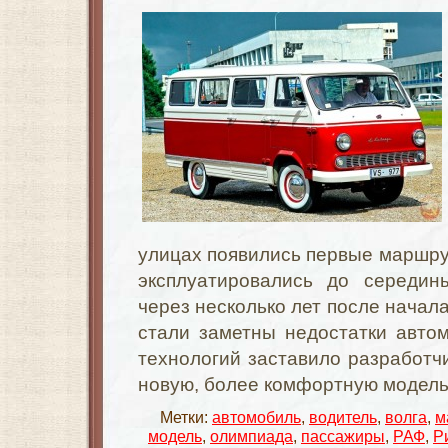
улицах появились первые маршру
эксплуатировались до середин
через несколько лет после начал
стали заметны недостатки авто
технологий заставило разработч
новую, более комфортную модел
Метки:
автомобиль
,
водитель
,
волга
,
м
модель
,
олимпиада
,
пассажиры
,
РАФ
,
Р