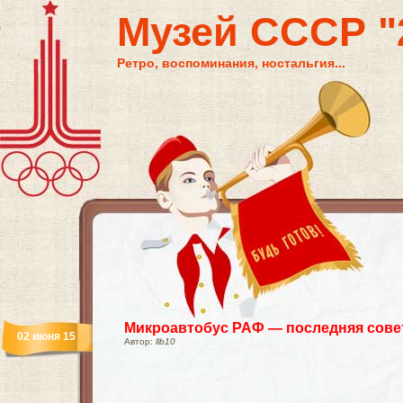
Музей СССР "2
Ретро, воспоминания, ностальгия...
Микроавтобус РАФ — последняя сове
02 июня 15
Автор:
llb10