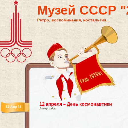
Музей СССР "2
Ретро, воспоминания, ностальгия...
12 апреля – День космонавтики
13 Апр 11
Автор:
rakita