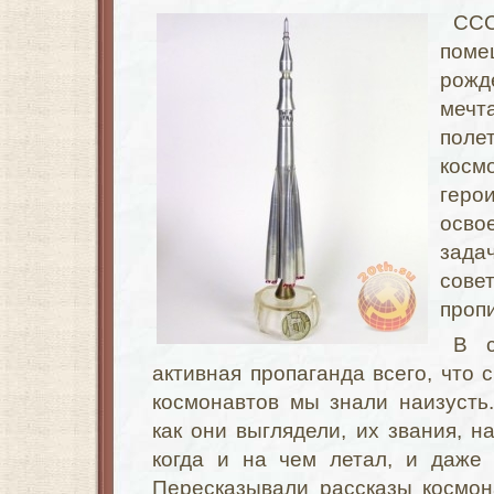
СС
поме
рожд
мечт
поле
косм
геро
осво
зад
сов
проп
В с
активная пропаганда всего, что 
космонавтов мы знали наизусть
как они выглядели, их звания, на
когда и на чем летал, и даже 
Пересказывали рассказы космон