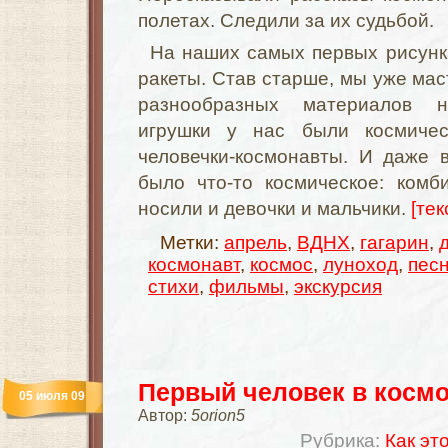
полетах. Следили за их судьбой.
На наших самых первых рисунк
ракеты. Став старше, мы уже мас
разнообразных материалов 
игрушки у нас были космическ
человечки-космонавты. И даже 
было что-то космическое: ком
носили и девочки и мальчики.
[тек
Метки:
апрель
,
ВДНХ
,
гагарин
,
космонавт
,
космос
,
луноход
,
пес
стихи
,
фильмы
,
экскурсия
Первый человек в косм
05 июля 09
Автор:
5orion5
Рубрика:
Как эт