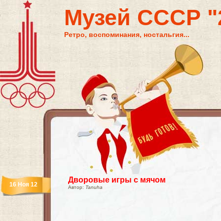
Музей СССР "2
Ретро, воспоминания, ностальгия...
Дворовые игры с мячом
16 Ноя 12
Автор:
Tanuha