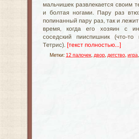
мальчишек развлекается своим т
и болтая ногами. Пару раз втю
попинанный пару раз, так и лежит
время, когда его хозяин с ин
соседский пииспишник (что-т
Тетрис).
[текст полностью...]
Метки:
12 палочек
,
двор
,
детство
,
игра