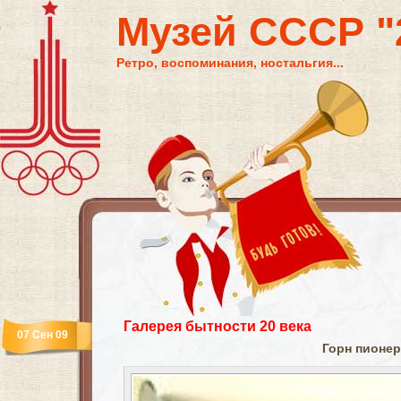
Музей СССР "2
Ретро, воспоминания, ностальгия...
Галерея бытности 20 века
07 Сен 09
Горн пионер