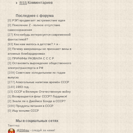
Комментариев
RSS
Последнее с форума
[0]
РЭП продвигает экстремисткие идеи
[0]
Поколение Z - полное отсутствие
самосохранения
[27]
Кто-нибудь интересуется современной
фантастикой?
[93]
Как нам жилось в детстве? + и -
[0]
Почему американцы не признают вины в
атомных бомбардировках
[1]
ПРИЧИНЫ РАЗВАЛА С С С Р
[3]
Остановить вырождение общественного
электротранспорта в РФ
[109]
Советские холодильники по годам
выпуска
[277]
Алкогольные напитики времён СССР
[140]
1983 год.
[15]
СССР в Великую Отечественную войну
[1]
Возвращается флаг СССР? Гордимся!
[2]
Знали ли о Джеймсе Бонде в СССР?
[166]
Продукты питания в СССР
[0]
Ищу коньяки СССР
Мы в социальных сетях
Твиттер:
@20thsu
- следуй за нами!