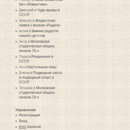
без «Романтики»
Дмитрий в
Чудо-кремы в
СССР
Микола в
Жидкостная
лампа с воском «Радуга»
котик в
Зимние радости
нашего детства
петр в
Московская
студенческая общага
начала 70-х
Гоша в
Рожденные в
СССР
niv в
Настольные игры
Елена в
Подводная охота
и подводный спорт в
СССР
Татьяна в
Московская
студенческая общага
начала 70-х
Управление
Регистрация
Вход
Записей
RSS