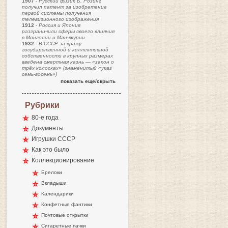
1907
-
Русский физик Б. Розинг
получил патент за изобретение
первой системы получения
телевизионного изображения
1912
-
Россия и Япония
разграничили сферы своего влияния
в Монголии и Манчжурии
1932
-
В СССР за кражу
государственной и коллективной
собственности в крупных размерах
введена смертная казнь — «закон о
трёх колосках» (знаменитый «указ
семь-восемь»)
показать еще/скрыть
Рубрики
80-е года
Документы
Игрушки СССР
Как это было
Коллекционирование
Брелоки
Вкладыши
Календарики
Конфетные фантики
Почтовые открытки
Сигаретные пачки