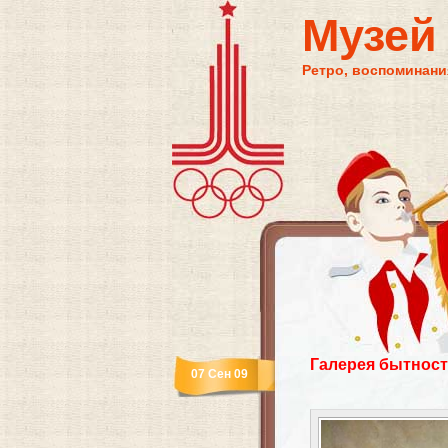
Музей
Ретро, воспоминания
Галерея бытност
07 Сен 09