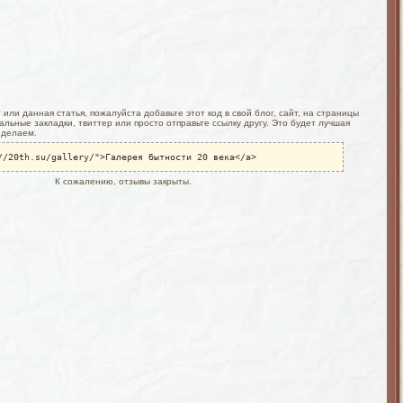
или данная статья, пожалуйста добавьте этот код в свой блог, сайт, на страницы
льные закладки, твиттер или просто отправьте ссылку другу. Это будет лучшая
 делаем.
//20th.su/gallery/">Галерея бытности 20 века</a>
К сожалению, отзывы закрыты.