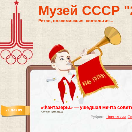
Музей СССР "2
Ретро, воспоминания, ностальгия...
«Фантазеры» — ушедшая мечта советс
21 Дек 09
Автор:
ArtemGu
Рубрика:
Ностальгия
,
Ск