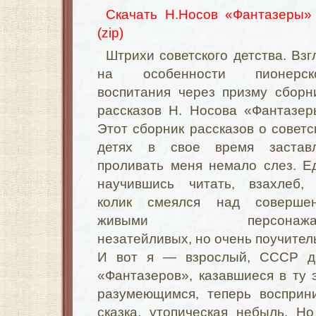
Скачать Н.Носов «Фантазеры» .
(zip)
Штрихи советского детства. Взг
на особенности пионерск
воспитания через призму сборн
рассказов Н. Носова «Фантазер
Этот сборник рассказов о советс
детях в свое время застав
проливать меня немало слез. Е
научившись читать, взахлеб,
колик смеялся над соверше
живыми персонажа
незатейливых, но очень поучител
И вот я — взрослый, СССР д
«Фантазеров», казавшиеся в ту 
разумеющимся, теперь восприн
сказка, утопическая небыль. Н