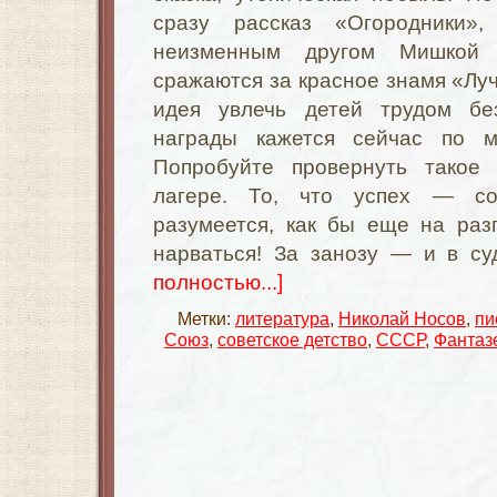
сразу рассказ «Огородники»
неизменным другом Мишкой 
сражаются за красное знамя «Лу
идея увлечь детей трудом бе
награды кажется сейчас по 
Попробуйте провернуть такое
лагере. То, что успех — со
разумеется, как бы еще на раз
нарваться! За занозу — и в су
полностью...]
Метки:
литература
,
Николай Носов
,
пи
Союз
,
советское детство
,
СССР
,
Фантаз