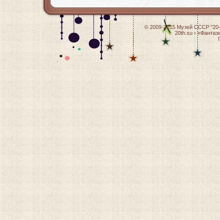
© 2009-2015
Музей СССР "20-
20th.su
›
«Фантаз