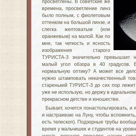
просветлены. В советские же
времена, просветление линз
было полным, с фиолетовым
оттенком на большой линзе, и
слегка желтоватым (или
оранжевым) на малой. Как по
мне, так четкость и ясность
изображения старого
ТУРИСТА-3 значительно превышает н
малый угол обзора в 40 градусов. В
нормальную оптику? А может все дело
нужно штамповать некачественный тов
старенький ТУРИСТ-3 до сих пор лежит 
уже не использую, но держу в идеальном
прекрасном детстве и юношестве.
Бывает, хочется понастольгировать, и 
и настраиваю на Луну, чтобы вспомнить,
есть телескоп). Подзорные трубы вообщ
время у мальчишек и студентов на уров
учесть военное прошлое наших сове