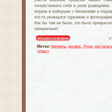
почувствовать себя в роли разведчика.
играли в войнушки с биноклями и подзо
кто-то увлекался туризмом и фотографией
Как бы там ни было, это было прекрасн
прекрасные!
Обсудить на форуме
Метки:
бинокль
,
космос
,
Луна
,
ностальг
турист