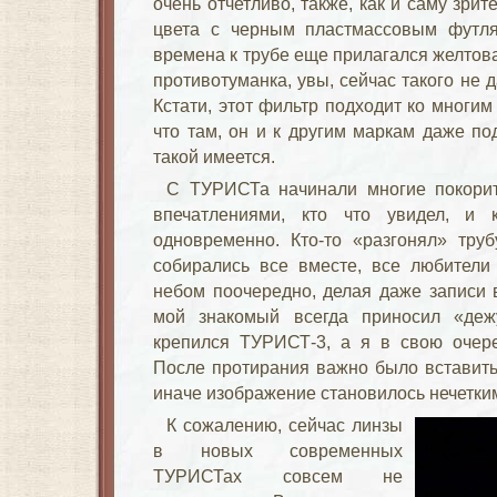
очень отчетливо, также, как и саму зрит
цвета с черным пластмассовым футля
времена к трубе еще прилагался желтов
противотуманка, увы, сейчас такого не д
Кстати, этот фильтр подходит ко многи
что там, он и к другим маркам даже под
такой имеется.
С ТУРИСТа начинали многие покорит
впечатлениями, кто что увидел, и 
одновременно. Кто-то «разгонял» труб
собирались все вместе, все любители
небом поочередно, делая даже записи 
мой знакомый всегда приносил «деж
крепился ТУРИСТ-3, а я в свою очере
После протирания важно было вставить 
иначе изображение становилось нечетки
К сожалению, сейчас линзы
в новых современных
ТУРИСТах совсем не