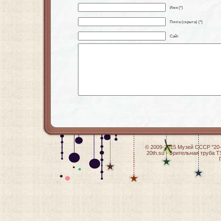
Имя (*)
Почта (скрыта) (*)
Сайт
© 2009-2015
Музей СССР "20-
20th.su
›
Зрительная труба Т