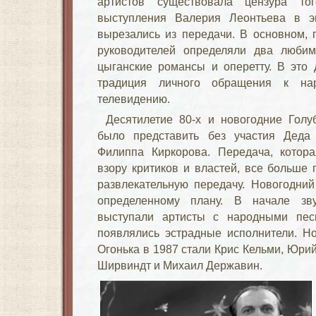
артистов существовала цензура то
выступления Валерия Леонтьева в э
вырезались из передачи. В основном, 
руководителей определяли два люби
цыганские романсы и оперетту. В это 
традиция личного обращения к на
телевидению.
Десятилетие 80-х и новогодние Гол
было представить без участия Деда
Филиппа Киркорова. Передача, котора
взору критиков и властей, все больше
развлекательную передачу. Новогодний
определенному плану. В начале зву
выступали артисты с народными пес
появлялись эстрадные исполнители. Н
Огонька в 1987 стали Крис Кельми, Юри
Ширвиндт и Михаил Державин.