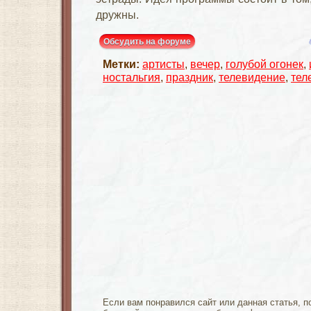
дружны.
Обсудить на форуме
Метки:
артисты
,
вечер
,
голубой огонек
,
ностальгия
,
праздник
,
телевидение
,
тел
Если вам понравился сайт или данная статья, п