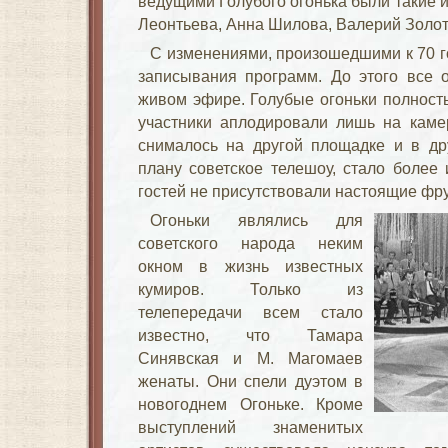
ведущими Голубого огонька были такие 
Леонтьева, Анна Шилова, Валерий Золот
С изменениями, произошедшими к 70 г
записывания программ. До этого все о
живом эфире. Голубые огоньки полность
участники аплодировали лишь на камер
снималось на другой площадке и в др
плану советское телешоу, стало более 
гостей не присутствовали настоящие фр
Огоньки являлись для
советского народа неким
окном в жизнь известных
кумиров. Только из
телепередачи всем стало
известно, что Тамара
Синявская и М. Магомаев
женаты. Они спели дуэтом в
новогоднем Огоньке. Кроме
выступлений знаменитых