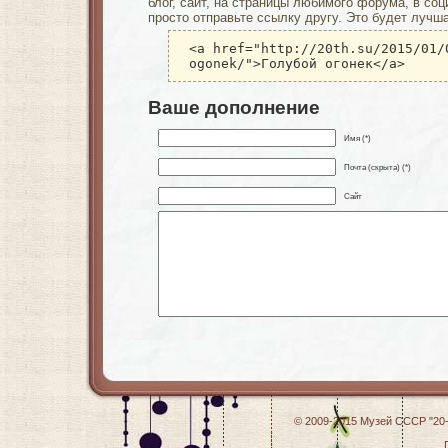
блог, сайт, на страницы любимого форума, в соц
просто отправьте ссылку другу. Это будет лучш
<a href="http://20th.su/2015/01/
ogonek/">Голубой огонек</a>
Ваше дополнение
Имя (*)
Почта (скрыта) (*)
Сайт
© 2009-2015
Музей СССР "20-