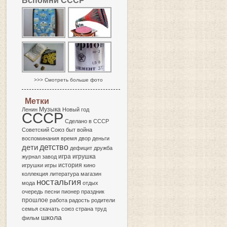
Вспомни СССР
>>> Смотреть больше фото
Метки
Музыка
Ленин
Новый год
СССР
Сделано в СССР
Советский Союз
быт
война
воспоминания
время
двор
деньги
детство
дети
дефицит
дружба
игра
журнал
завод
игрушка
история
игрушки
игры
кино
коллекция
литература
магазин
ностальгия
мода
отдых
очередь
песни
пионер
праздник
прошлое
работа
радость
родители
семья
скачать
союз
страна
труд
школа
фильм