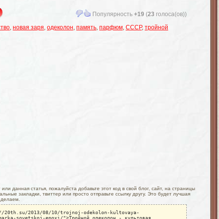
Популярность
+19
(
23
голоса(ов))
ство
,
новая заря
,
одеколон
,
память
,
парфюм
,
СССР
,
тройной
или данная статья, пожалуйста добавьте этот код в свой блог, сайт, на страницы
льные закладки, твиттер или просто отправьте ссылку другу. Это будет лучшая
 делаем.
//20th.su/2013/08/10/trojnoj-odekolon-kultovaya-
marka-sovetskoj-epoxi/">Тройной одеколон - культовая