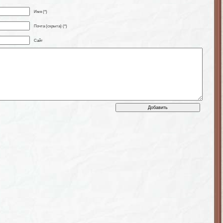
Имя (*)
Почта (скрыта) (*)
Сайт