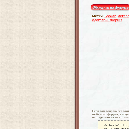
Обсудить на форуме
Метки:
Брокар
,
лекар
одеколон
,
энергия
Если вам понравился сайт 
любимого форума, в социа
награда нам за то что мы
<a href="http:
parfyumernaya-