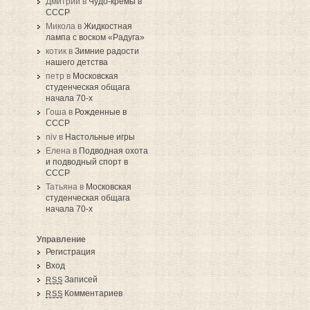
Дмитрий в
Чудо-кремы в
СССР
Микола в
Жидкостная
лампа с воском «Радуга»
котик в
Зимние радости
нашего детства
петр в
Московская
студенческая общага
начала 70-х
Гоша в
Рожденные в
СССР
niv в
Настольные игры
Елена в
Подводная охота
и подводный спорт в
СССР
Татьяна в
Московская
студенческая общага
начала 70-х
Управление
Регистрация
Вход
Записей
RSS
Комментариев
RSS