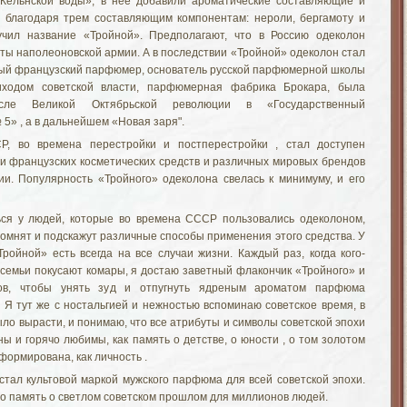
«Кельнской воды», в нее добавили ароматические составляющие и
А благодаря трем составляющим компонентам: нероли, бергамоту и
учил название «Тройной». Предполагают, что в Россию одеколон
аты наполеоновской армии. А в последствии «Тройной» одеколон стал
ный французский парфюмер, основатель русской парфюмерной школы
иходом советской власти, парфюмерная фабрика
Брокара
, была
осле Великой Октябрьской революции в «Государственный
5» , а в дальнейшем «Новая заря".
, во времена перестройки и постперестройки , стал доступен
и французских косметических средств и различных мировых
брендов
ии. Популярность «Тройного» одеколона свелась к минимуму, и его
ься у людей, которые во времена СССР пользовались одеколоном,
помнят и подскажут различные способы применения этого средства. У
ройной» есть всегда на все случаи жизни. Каждый раз, когда кого-
 семьи покусают комары, я достаю заветный флакончик «Тройного» и
ов, чтобы унять зуд и отпугнуть ядреным ароматом
парфюма
 Я тут же с ностальгией и нежностью вспоминаю советское время, в
ло вырасти, и понимаю, что все атрибуты и символы советской эпохи
ы и горячо любимы, как память о детстве, о юности , о том золотом
формирована, как личность .
стал культовой маркой мужского
парфюма
для всей советской эпохи.
то память о светлом советском прошлом для миллионов людей.