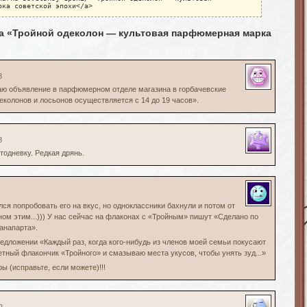
рка советской эпохи</a>
на «Тройной одеколон — культовая парфюмерная марка
8
аю объявление в парфюмерном отделе магазина в горбачевские
еколонов и лосьонов осуществляется с 14 до 19 часов».
8
тодневку. Редкая дрянь.
ился попробовать его на вкус, но одноклассники бахнули и потом от
ном этим...))) У нас сейчас на флаконах с «Тройным» пишут «Сделано по
анапарта».
едложении «Каждый раз, когда кого-нибудь из членов моей семьи покусают
етный флакончик «Тройного» и смазываю места укусов, чтобы унять зуд...»
 (исправьте, если можете)!!!