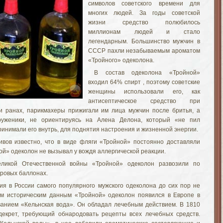
символов советского времени для
многих людей. За годы советской
жизни средство полюбилось
миллионам людей и стало
легендарным. Большинство мужчин в
СССР пахли незабываемым ароматом
«Тройного» одеколона.
В состав одеколона «Тройной»
входил 64% спирт , поэтому советские
женщины использовали его, как
антисептическое средство при
и ранах, парикмахеры прижигали им лица мужчин после бритья, а
руженики, не ориентируясь на Алена Делона, который «не пил
ринимали его внутрь, для поднятия настроения и жизненной энергии.
ивов известно, что в виде фляги «Тройной» постоянно доставляли
ой» одеколон не вызывал у вождя аллергической реакции.
ликой Отечественной войны «Тройной» одеколон развозили по
тровых баллонах.
ия в России самого популярного мужского одеколона до сих пор не
м историческим данным «Тройной» одеколон появился в Европе в
ванием «Кельнская вода». Он обладал лечебным действием. В 1810
декрет, требующий обнародовать рецепты всех лечебных средств.