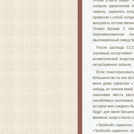
Чтобы утаить секрет 
назвали одеколоном. 
лимону, одеколон пол
привезли с собой солд
выпускать потомствен
Генрих
Брокар
. С пр
переименованная п
мыловаренный завод № 
После распада СССР
огромный ассортимент 
косметической индустр
незаслуженно забыли.
Если поинтересоват
большинство из них вс
меня дома одеколон «Т
нибудь из членов моей
смазываю места укус
назойливых насекомых.
которое мне суждено бы
будут для меня бесценн
времени, когда я была с
«Тройной» одеколон 
«Тройной» одеколон -э