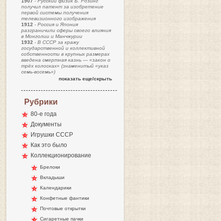
1907
-
Русский физик Б. Розинг
получил патент за изобретение
первой системы получения
телевизионного изображения
1912
-
Россия и Япония
разграничили сферы своего влияния
в Монголии и Манчжурии
1932
-
В СССР за кражу
государственной и коллективной
собственности в крупных размерах
введена смертная казнь — «закон о
трёх колосках» (знаменитый «указ
семь-восемь»)
показать еще/скрыть
Рубрики
80-е года
Документы
Игрушки СССР
Как это было
Коллекционирование
Брелоки
Вкладыши
Календарики
Конфетные фантики
Почтовые открытки
Сигаретные пачки