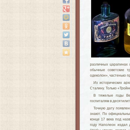
различных царапинах 
обычные советские т
одеколон», частенько п
Из исторических арх
Сталину. Только «Тройн
В тяжелые годы Ве
госпиталям в десятили
Точную дату появлен
знают. По официальны
конце 17 века под наз
году Наполеон издал 