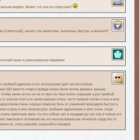
2
анская мафия. Может это она его покусала?
и (Советской), ничего так напиточек, пьянеешь быстро, а выхлоп!!!
еский канал в револьверном барабане.
л тройной одеколон я его использовал для чистки головок
ика 302 вместо спирта правда нужно было потом держать крышку
чтобы запах исчез но за то звук его был очень хорошим а раз тройной
 от укусов пчел и ос меня раньше очень часто жалили пчелы и осы и мне
одеколоном очень хорошо помогал боль от ужалений проходила быстро а
ень в руку и мне мазали руку тройным одеколоном и мне очень тогда
 очень приятным жаль что его сейчас нет в продаже до сих пор я помню его
вал лимоном в основном мы его использовали как лечебное средство от
менно ос, пчел,шмелей, шершней и комаров