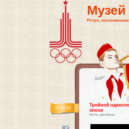
Музей
Ретро, воспоминания
Тройной одеколо
10 Авг 13
эпохи
Автор:
agenttanya