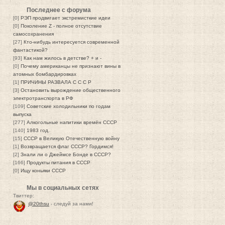
Последнее с форума
[0]
РЭП продвигает экстремисткие идеи
[0]
Поколение Z - полное отсутствие
самосохранения
[27]
Кто-нибудь интересуется современной
фантастикой?
[93]
Как нам жилось в детстве? + и -
[0]
Почему американцы не признают вины в
атомных бомбардировках
[1]
ПРИЧИНЫ РАЗВАЛА С С С Р
[3]
Остановить вырождение общественного
электротранспорта в РФ
[109]
Советские холодильники по годам
выпуска
[277]
Алкогольные напитики времён СССР
[140]
1983 год.
[15]
СССР в Великую Отечественную войну
[1]
Возвращается флаг СССР? Гордимся!
[2]
Знали ли о Джеймсе Бонде в СССР?
[166]
Продукты питания в СССР
[0]
Ищу коньяки СССР
Мы в социальных сетях
Твиттер:
@20thsu
- следуй за нами!