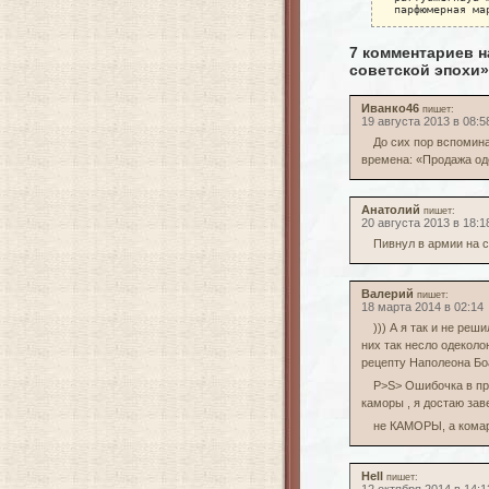
парфюмерная ма
7 комментариев 
советской эпохи»
Иванко46
пишет:
19 августа 2013 в 08:5
До сих пор вспомин
времена: «Продажа од
Анатолий
пишет:
20 августа 2013 в 18:1
Пивнул в армии на с
Валерий
пишет:
18 марта 2014 в 02:14
))) А я так и не реш
них так несло одеколо
рецепту Наполеона Бо
P>S> Ошибочка в пр
каморы , я достаю зав
не КАМОРЫ, а комары
Hell
пишет: