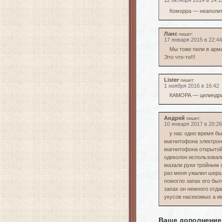
12 октября 2014 в 14:1
Коморра — неаполит
Ланс
пишет:
17 января 2015 в 22:44
Мы тоже пили в арми
Это что-то!!!
Lister
пишет:
1 ноября 2016 в 16:42
КАМОРА — цилиндрич
Андрей
пишет:
10 января 2017 в 20:26
у нас одно время бы
магнитофона электрон
магнитофона открытой 
одеколон использовали
мазали руки тройным 
раз меня ужалил шерш
помогло запах его был
запах он немного отда
укусов насекомых а и
Ваше дополнение