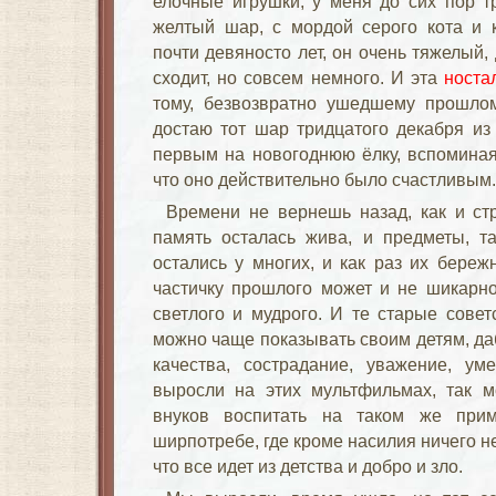
елочные игрушки, у меня до сих пор т
желтый шар, с мордой серого кота и 
почти девяносто лет, он очень тяжелый, 
сходит, но совсем немного. И эта
носта
тому, безвозвратно ушедшему прошлом
достаю тот шар тридцатого декабря из
первым на новогоднюю ёлку, вспоминая
что оно действительно было счастливым.
Времени не вернешь назад, как и ст
память осталась жива, и предметы, т
остались у многих, и как раз их береж
частичку прошлого может и не шикарног
светлого и мудрого. И те старые совет
можно чаще показывать своим детям, д
качества, сострадание, уважение, у
выросли на этих мультфильмах, так м
внуков воспитать на таком же при
ширпотребе, где кроме насилия ничего н
что все идет из детства и добро и зло.