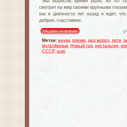
Мы выросли, время ушло, но тот с
смотрит на мир своими крупными глазами,
как и девяносто лет назад и ждет, чт
добрее, счастливее.
Обсудить на форуме
Метки:
внуки
,
время
,
дед мороз
,
дети
,
д
мультфильм
,
Новый год
,
ностальгия
,
от
СССР
,
шар