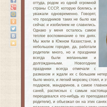
оттуда, родом из одной огромной
страны СССР, которую боялись и
уважали одновременно. Говорят,
что праздников таких не было как
сейчас и изобилием не славились.
Однако у меня осталось самое
теплое воспоминание о тех днях.
Мы жили в Южном Казахстане, в
небольшом городке, да, работали
родители много, но и праздники
всегда были желанными и
долгожданными. Новогодние
праздники всегда отмечали с
размахом и ждали их с большим нетер
было много, и легкий морозец стоял, и э
подарков, мандаринов, а самое главно
саней, расписных с самым настоящ
переодевался кто-нибудь из преподават
родители), и объезжал он на этих саня