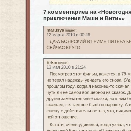
7 комментариев на «Новогодня
приключения Маши и Вити»»
marusya
пишет:
12 марта 2010 в 00:46
ДА-А БОЯРСКИЙ В ГРИМЕ ПИТЕРА КР
СЕЙЧАС КРУТО
Erkin
пишет:
13 мая 2010 в 21:24
Посмотрев этот фильм, кажется, в 79-м
не терял надежды увидеть его снова. (Уд
прошлом году, когда я наконец-то скачал
чуть ли не самой волшебной из сказок. Д
другие замечательные сказки, но к ним 
сказкам, т.е. там все было понарошку. А 
сказку с действительностью, что, видимо
ней отношение.
Кстати, очень удивился, когда узнал, ч
дворецкий Константин из «Прекрасной н