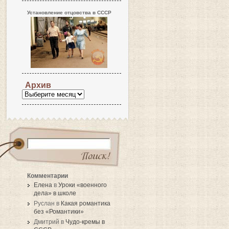
Установление отцовства в СССР
Архив
Комментарии
Елена
в
Уроки «военного
дела» в школе
Руслан в
Какая романтика
без «Романтики»
Дмитрий в
Чудо-кремы в