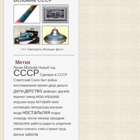
Вспомни СССР
>>> Смотреть больше фото
Метки
Музыка
Ленин
Новый год
СССР
Сделано в СССР
Советский Союз
быт
война
воспоминания
время
двор
деньги
детство
дети
дефицит
дружба
игра
журнал
завод
игрушка
история
игрушки
игры
кино
коллекция
литература
магазин
ностальгия
мода
отдых
очередь
песни
пионер
праздник
прошлое
работа
радость
родители
семья
скачать
союз
страна
труд
школа
фильм