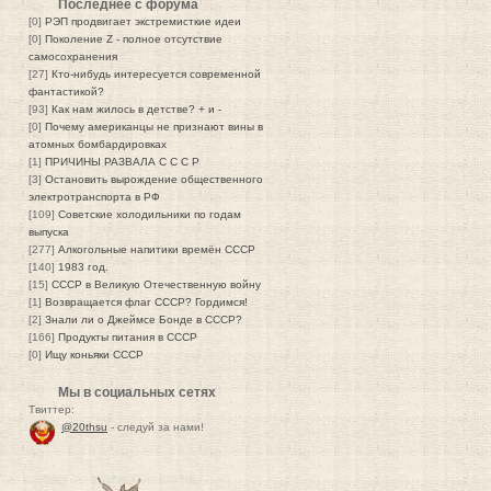
Последнее с форума
[0]
РЭП продвигает экстремисткие идеи
[0]
Поколение Z - полное отсутствие
самосохранения
[27]
Кто-нибудь интересуется современной
фантастикой?
[93]
Как нам жилось в детстве? + и -
[0]
Почему американцы не признают вины в
атомных бомбардировках
[1]
ПРИЧИНЫ РАЗВАЛА С С С Р
[3]
Остановить вырождение общественного
электротранспорта в РФ
[109]
Советские холодильники по годам
выпуска
[277]
Алкогольные напитики времён СССР
[140]
1983 год.
[15]
СССР в Великую Отечественную войну
[1]
Возвращается флаг СССР? Гордимся!
[2]
Знали ли о Джеймсе Бонде в СССР?
[166]
Продукты питания в СССР
[0]
Ищу коньяки СССР
Мы в социальных сетях
Твиттер:
@20thsu
- следуй за нами!