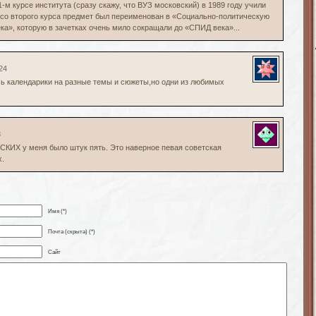
1-м курсе института (сразу скажу, что ВУЗ московский) в 1989 году учили
со второго курса предмет был переименован в «Социально-политическую
ка», которую в зачетках очень мило сокращали до «СПИД века»...
24
сь календарики на разные темы и сюжеты,но одни из любимых
3
КИХ у меня было штук пять. Это наверное певая советская
х.
Имя (*)
Почта (скрыта) (*)
Сайт