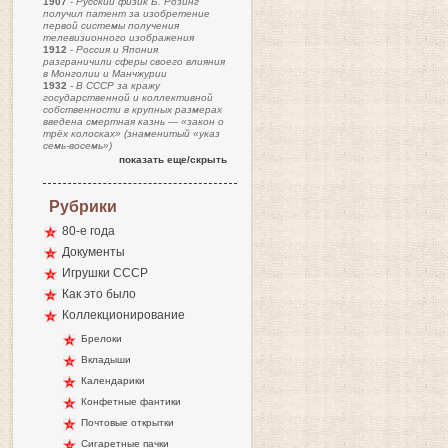
1907
-
Русский физик Б. Розинг
получил патент за изобретение
первой системы получения
телевизионного изображения
1912
-
Россия и Япония
разграничили сферы своего влияния
в Монголии и Манчжурии
1932
-
В СССР за кражу
государственной и коллективной
собственности в крупных размерах
введена смертная казнь — «закон о
трёх колосках» (знаменитый «указ
семь-восемь»)
показать еще/скрыть
Рубрики
80-е года
Документы
Игрушки СССР
Как это было
Коллекционирование
Брелоки
Вкладыши
Календарики
Конфетные фантики
Почтовые открытки
Сигаретные пачки