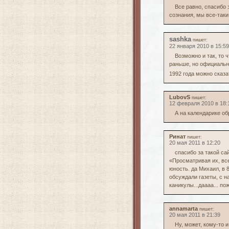
Все равно, спасибо 
сознания, мы все-таки
sashka
пишет:
22 января 2010 в 15:59
Возможно и так, то
раньше, но официально
1992 года можно сказа
LubovS
пишет:
12 февраля 2010 в 18:
А на календарике об
Ринат
пишет:
20 мая 2011 в 12:20
спасибо за такой са
«Просматривая их, все
юность. да Михаил, в 
обсуждали газеты, с н
каникулы...даааа... п
annamarta
пишет:
20 мая 2011 в 21:39
Ну, может, кому-то 