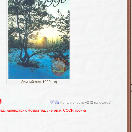
Зимний лес. 1990 год
Популярность
+2
(
2
голоса(ов))
лка
,
календарик
,
Новый год
,
снеговик
,
СССР
,
тройка