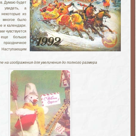
в. Думаю будет
 увидеть, а
 некоторые из
е многое было
е и календари.
аки чувствуется
 еще больше
раздничное
 Наступающим
е на изображения для увеличения до полного размера