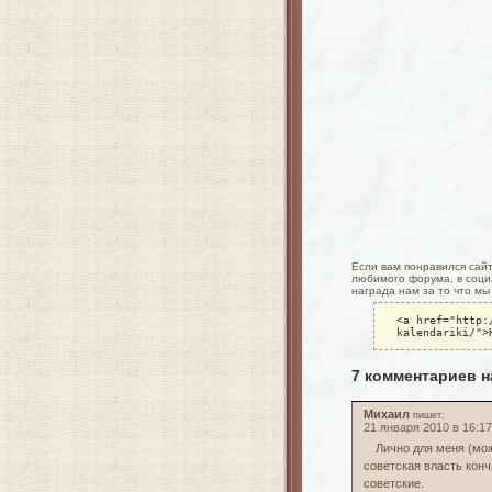
Если вам понравился сайт 
любимого форума, в социа
награда нам за то что мы
<a href="http:
kalendariki/">
7 комментариев н
Михаил
пишет:
21 января 2010 в 16:17
Лично для меня (мож
советская власть конч
советские.