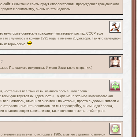
за сайт. Если такие сайты будут способствовать пробуждению гражданского
 придем к социализму, очень на это надеюсь.
 что некоторые советские граждане чувствовали распад СССР еще
 это случилось в конеце 1991 года, а именно 26 декабря. Так что календари
ть исторические.
17
разец Палехского искусства. У меня были такие открытки:)
йт, ностальгия все таки есть. немного посмешили слова :
 таки чувствуется их «древность»...» для меня это моя комсомольская
85 все началось, отменили экзамены по истории, просто сиделии и читали и
ас старались выснить понимаем ли мы перестройку, а нам надо? весна,
ожив в загнивающем капитализме, так и хочется пожить в той стране.
и отменили экзамены по истории в 1985, а мы её сдавали по полной