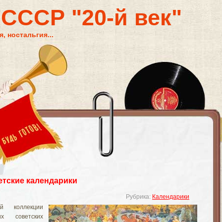
 СССР "20-й век"
, ностальгия...
тские календарики
Рубрика:
Календарики
й коллекции
их советских