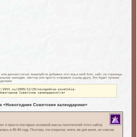
или данная статья, пожалуйста добавьте этот код в свой блог, сайт, на страницы
льные закладки, твиттер или просто отправьте ссылку другу. Это будет лучшая
 делаем.
//20th.su/2009/12/29/novogodnie-sovetskie-
Новогодние Советские календарики</a>
а «Новогодние Советские календарики»
ет я просто постарше основной массы посетителей этого сайта)
илась в 85-86 году. Поэтому эти открытки, опять же для меня, не совсем