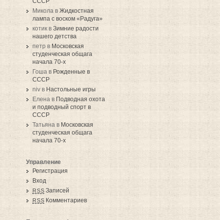
СССР
Микола в
Жидкостная
лампа с воском «Радуга»
котик в
Зимние радости
нашего детства
петр в
Московская
студенческая общага
начала 70-х
Гоша в
Рожденные в
СССР
niv в
Настольные игры
Елена в
Подводная охота
и подводный спорт в
СССР
Татьяна в
Московская
студенческая общага
начала 70-х
Управление
Регистрация
Вход
Записей
RSS
Комментариев
RSS