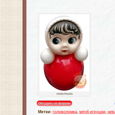
неваляшка
Обсудить на форуме
Метки:
головоломка
,
мячб игрушки
,
нев