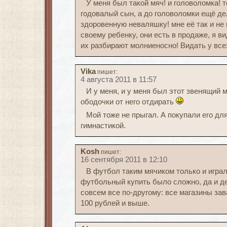
У меня был такой мяч! и головоломка! 
годовалый сын, а до головоломки ещё де
здоровенную неваляшку! мне её так и не 
своему ребенку, они есть в продаже, я в
их разбирают молниеносно! Видать у всех
Vika
пишет:
4 августа 2011 в 11:57
И у меня, и у меня был этот звенящий 
ободочки от него отдирать
Мой тоже не прыгал. А покупали его дл
гимнастикой.
Kosh
пишет:
16 сентября 2011 в 12:10
В футбол таким мячиком только и играли
футбольный купить было сложно, да и ден
совсем все по-другому: все магазины з
100 рублей и выше.