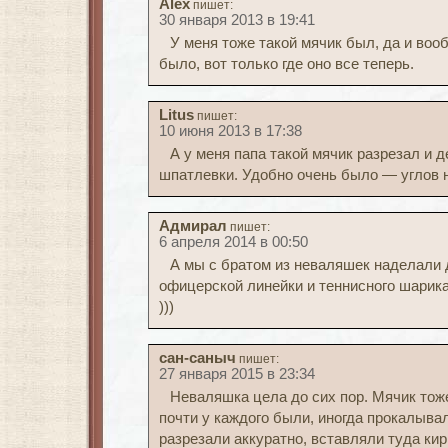
Alex
пишет:
30 января 2013 в 19:41
У меня тоже такой мячик был, да и воо
было, вот только где оно все теперь.
Litus
пишет:
10 июня 2013 в 17:38
А у меня папа такой мячик разрезал и 
шпатлевки. Удобно очень было — углов не
Адмирал
пишет:
6 апреля 2014 в 00:50
А мы с братом из неваляшек наделали д
офицерской линейки и теннисного шарик
)))
сан-саныч
пишет:
27 января 2015 в 23:34
Неваляшка цела до сих пор. Мячик тоже
почти у каждого были, иногда прокалывал
разрезали аккуратно, вставляли туда кир