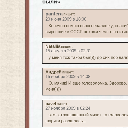
были»
pantera
пишет:
20 июня 2009 в 18:00
Конечно помню свою неваляшку, спасибо
выросшие в СССР похожи чем-то на этих 
Nataliia
пишет:
15 августа 2009 в 02:31
у меня тож такой был))) до сих пор вал
Андрей
пишет:
15 ноября 2009 в 14:08
О, мячик! И ещё головоломка. Здорово, 
меня))))
pavel
пишет:
27 ноября 2009 в 02:24
этот страшшшшный мячик...а головолом
шарики разошлась...