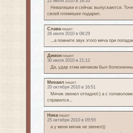
22 июля 2010 в 16:33
Неваляшки и сейчас выпускаются. Точн
своей племяшке подарил.
Слава
пишет:
26 июля 2010 в 08:29
...а помните звук этого мяча при попад
Димон
пишет:
30 июля 2010 в 21:12
Да, удар этим мячиком был болезненн
Михаил
пишет:
20 октября 2010 в 16:51
Мячик звенел отпадно!:) а с головоломко
справился...
Ника
пишет:
25 октября 2010 в 09:59
а у меня мячик не звенел))