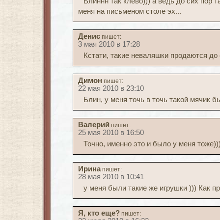
Блиннн так клёво))) а ведь до сих пор 
меня на письменом столе эх...
Денис
пишет:
3 мая 2010 в 17:28
Кстати, такие неваляшки продаются до с
Димон
пишет:
22 мая 2010 в 23:10
Блин, у меня точь в точь такой мячик бы
Валерий
пишет:
25 мая 2010 в 16:50
Точно, именно это и было у меня тоже)))
Ирина
пишет:
28 мая 2010 в 10:41
у меня были такие же игрушки ))) Как п
Я, кто еще?
пишет: